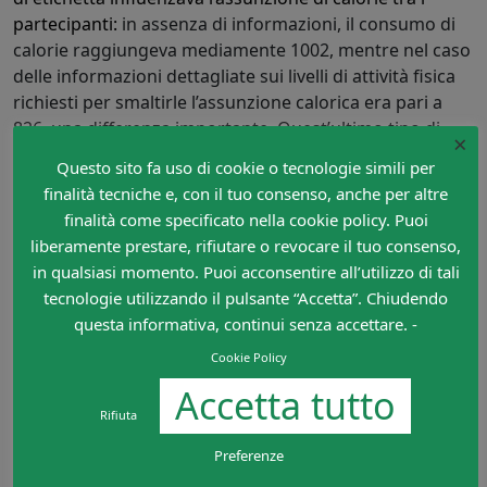
partecipanti
:
in assenza di informazioni, il consumo di
calorie raggiungeva mediamente 1002, mentre nel caso
delle informazioni dettagliate sui livelli di attività fisica
richiesti per smaltirle l’assunzione calorica era pari a
826, una differenza importante. Quest’ultimo tipo di
×
etichetta risultava infatti più efficace nel guidare scelte
Questo sito fa uso di cookie o tecnologie simili per
alimentari ipocaloriche.
finalità tecniche e, con il tuo consenso, anche per altre
finalità come specificato nella cookie policy. Puoi
I ricercatori hanno infine potuto riscontrare una
liberamente prestare, rifiutare o revocare il tuo consenso,
preferenza da parte dei partecipanti per questo tipo di
in qualsiasi momento. Puoi acconsentire all’utilizzo di tali
etichetta alimentare rispetto a quelle contenenti solo
tecnologie utilizzando il pulsante “Accetta”. Chiudendo
informazioni nutrizionali. Sarà questo vero anche nella
questa informativa, continui senza accettare. -
realtà quotidiana oltre che nella situazione
sperimentale? Decisamente varrebbe la pena provare.
Cookie Policy
Accetta tutto
Rifiuta
Preferenze