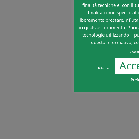
finalità tecniche e, con il 
finalità come specificato
liberamente prestare, rifiuta
in qualsiasi momento. Puoi ac
tecnologie utilizzando il p
questa informativa, con
Cooki
Acce
Rifiuta
Pref