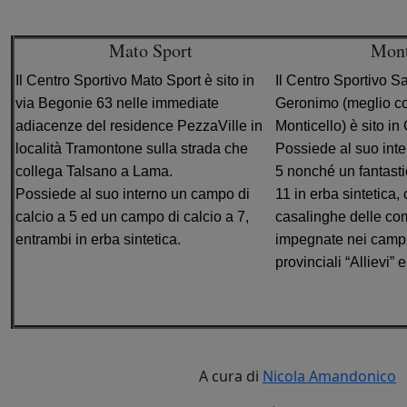
C
Mato Sport
Mont
Il Centro Sportivo Mato Sport è sito in
Il Centro Sportivo 
via Begonie 63 nelle immediate
Geronimo (meglio c
adiacenze del residence PezzaVille in
Monticello) è sito in 
località Tramontone sulla strada che
Possiede al suo inte
collega Talsano a Lama.
5 nonché un fantasti
Possiede al suo interno un campo di
11 in erba sintetica,
calcio a 5 ed un campo di calcio a 7,
casalinghe delle co
entrambi in erba sintetica.
impegnate nei campi
provinciali “Allievi” 
A cura di
Nicola Amandonico