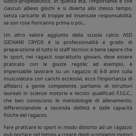
ludico-propedeutico. In questa età, l’importante è che
ciascun allievo giochi e si diverta allo stesso tempo,
senza caricarlo di troppe ed insensate responsabilità:
se son rose fioriranno prima o poi…
Un altro valore aggiunto della scuola calcio ASD
GIOVANI CRYOS è la professionalità e grado di
preparazione di tutto lo staff tecnico: è bene sapere che
lo sport, nei ragazzi soprattutto giovani, deve essere
praticato con le giuste regole; ad esempio, è
impensabile lavorare su un ragazzo di 6-8 anni sulla
muscolatura con carichi eccessivi, ecco l’importanza di
affidarci a gente competente, parliamo di istruttori
laureati in scienze motorie e tecnici qualificati F.I.G.C.,
che ben conoscono le metodologie di allenamento,
differenziandole a seconda dell’età e dalle capacità
fisiche del ragazzo.
Fare praticare lo sport in modo distorto ad un ragazzo
può portare nel tempo a creare degli scompensi motori