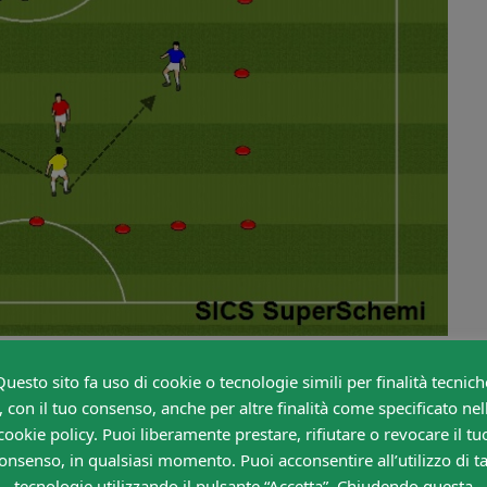
izione estremamente semplice, in cui i giocatori Gialli
Questo sito fa uso di cookie o tecnologie simili per finalità tecnich
uesti giocano con chi ha la palla e fungono da
, con il tuo consenso, anche per altre finalità come specificato nel
 blu, sfideranno i rossi: quando una delle 2 squadre
cookie policy. Puoi liberamente prestare, rifiutare o revocare il tu
 a destra e uno a sinistra e cercare di mantenere il
onsenso, in qualsiasi momento. Puoi acconsentire all’utilizzo di ta
 possesso è dei blu, che si dispongono in maniera tale da
tecnologie utilizzando il pulsante “Accetta”. Chiudendo questa