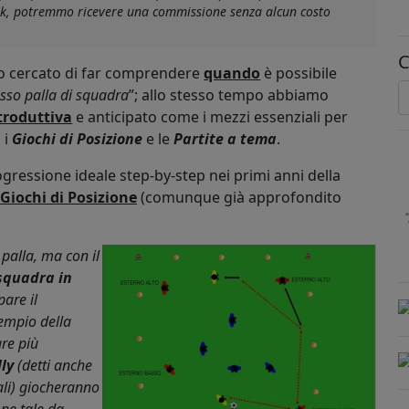
link, potremmo ricevere una commissione senza alcun costo
C
 cercato di far comprendere
quando
è possibile
sso palla di squadra
”; allo stesso tempo abbiamo
troduttiva
e anticipato come i mezzi essenziali per
 i
Giochi di Posizione
e le
Partite a tema
.
ressione ideale step-by-step nei primi anni della
Giochi di Posizione
(comunque già approfondito
 palla, ma con il
squadra in
are il
sempio della
are più
lly
(detti anche
ali) giocheranno