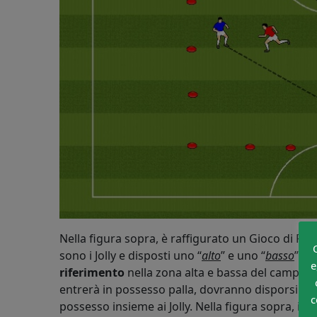
Nella figura sopra, è raffigurato un Gioco di Pos
sono i Jolly e disposti uno “
alto
” e uno “
basso
”: q
e
riferimento
nella zona alta e bassa del campo. I
entrerà in possesso palla, dovranno disporsi uno
c
possesso insieme ai Jolly. Nella figura sopra, il