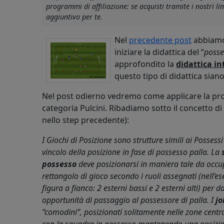
programmi di affiliazione: se acquisti tramite i nostri 
aggiuntivo per te.
Nel
precedente post
abbiamo
iniziare la didattica del “
posse
approfondito la
didattica in
questo tipo di didattica siano
Nel post odierno vedremo come applicare la prog
categoria Pulcini. Ribadiamo sotto il concetto di
nello step precedente):
I Giochi di Posizione sono strutture simili ai Possessi
vincolo della posizione in fase di possesso palla.
La
possesso
deve posizionarsi in maniera tale da occup
rettangolo di gioco secondo i ruoli assegnati (nell’e
figura a fianco: 2 esterni bassi e 2 esterni alti) per d
opportunità di passaggio al possessore di palla. I
jo
“comodini”, posizionati solitamente nelle zone centr