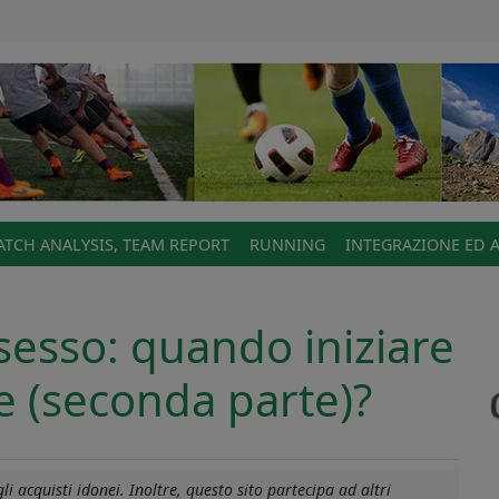
TCH ANALYSIS, TEAM REPORT
RUNNING
INTEGRAZIONE ED 
ssesso: quando iniziare
le (seconda parte)?
i acquisti idonei. Inoltre, questo sito partecipa ad altri