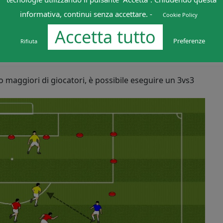
 (jolly) uno a destra (blu) e uno a sinistra (blu); i
rossi
informativa, continui senza accettare. -
o i numeri di passaggi in possesso, e chi fa 5-8
Cookie Policy
te concentrarsi almeno sul posizionamento dei jolly:
Accetta tutto
Preferenze
Rifiuta
diatamente che i jolly sono i
primi riferimenti
“alto” e
o maggiori di giocatori, è possibile eseguire un 3vs3