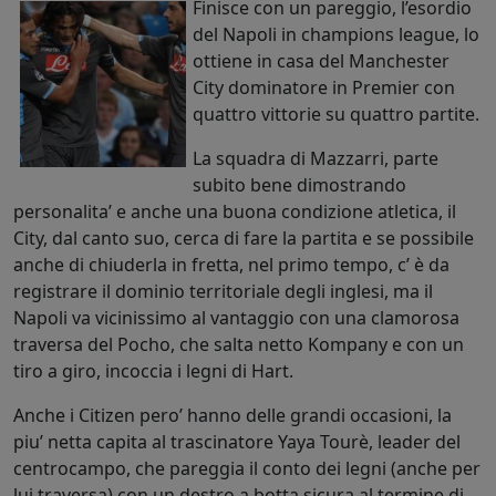
Finisce con un pareggio, l’esordio
del Napoli in champions league, lo
ottiene in casa del Manchester
City dominatore in Premier con
quattro vittorie su quattro partite.
La squadra di Mazzarri, parte
subito bene dimostrando
personalita’ e anche una buona condizione atletica, il
City, dal canto suo, cerca di fare la partita e se possibile
anche di chiuderla in fretta, nel primo tempo, c’ è da
registrare il dominio territoriale degli inglesi, ma il
Napoli va vicinissimo al vantaggio con una clamorosa
traversa del Pocho, che salta netto Kompany e con un
tiro a giro, incoccia i legni di Hart.
Anche i Citizen pero’ hanno delle grandi occasioni, la
piu’ netta capita al trascinatore Yaya Tourè, leader del
centrocampo, che pareggia il conto dei legni (anche per
lui traversa) con un destro a botta sicura al termine di