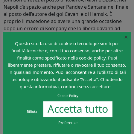
Napoli c’è spazio anche per Pandev e Santana nel finale
al posto dell’autore del gol Cavani e di Hamsik. È
proprio il macedone ad avere una grande occasione
dopo un errore di Kompany che lo libera davanti ad
Hart, ma il rimpallo non lo favorisce. Ci prova fino alla
×
fine il City, ma il Napoli porta a casa un punto d’oro
Questo sito fa uso di cookie o tecnologie simili per
lasciando lo stadio a testa alta fra gli applausi dei suoi
finalità tecniche e, con il tuo consenso, anche per altre
scatenati tifosi.
finalità come specificato nella cookie policy. Puoi
liberamente prestare, rifiutare o revocare il tuo consenso,
Lascia un commento
in qualsiasi momento. Puoi acconsentire all’utilizzo di tali
Devi essere
connesso
per inviare un commento.
tecnologie utilizzando il pulsante “Accetta”. Chiudendo
questa informativa, continui senza accettare. -
Cookie Policy
Accetta tutto
Rifiuta
Preferenze