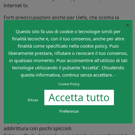
internet tv.
Forti preoccupazioni anche per Uefa, che sconta la
×
contrazione di mercato e la centralizzazione della
Questo sito fa uso di cookie o tecnologie simili per
vendita dei diritti tv, rifiutata in Spagna, che ha deluso
finalità tecniche e, con il tuo consenso, anche per altre
un po’ tutti. I diritti delle Nazionali di Inghilterra, Scozia,
finalità come specificato nella cookie policy. Puoi
Galles e Irlanda sono stati ceduti all’Uefa per appena
liberamente prestare, rifiutare o revocare il tuo consenso,
240 milioni ma rivenduti addirittura a 80!
in qualsiasi momento. Puoi acconsentire all’utilizzo di tali
Stessa situazione nei Paesi dell’Ubu, escluse Germania e
tecnologie utilizzando il pulsante “Accetta”. Chiudendo
Italia, nazionali forti.
questa informativa, continui senza accettare. -
E se “Le Roy” Platini incasserà di meno, di meno
Cookie Policy
pagherà i club di Champions ed Europa League, che
Accetta tutto
hanno condizionato tutte le strategie di mercato ed
Rifiuta
agonistiche sopratutto in Italia.
Preferenze
Insomma, Juve, Napoli e Milan, potrebbero ritrivarsi con
un pugno di mosche, mentre Lazio e Udinese
addirittura con pochi spiccioli.