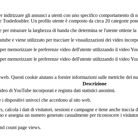
r indirizzare gli annunci a utenti con uno specifico comportamento di na
tore Tradedoubler. Un profilo utente è composto da circa 20 categorie po
r misurare la larghezza di banda che determina se l'utente ottiene la n
ube e viene utilizzato per tracciare le visualizzazioni dei video incorp
er memorizzare le preferenze video dell'utente utilizzando il video Yo
er memorizzare le preferenze video dell'utente utilizzando il video Yo
o web. Questi cookie aiutano a fornire informazioni sulle metriche del num
Descrizione
eo di YouTube incorporati e registra dati statistici anonimi.
e i dispositivi univoci che accedono al sito web.
 calcola i dati di visitatori, sessioni e campagne e tiene anche traccia dell
 e assegna un numero generato casualmente per riconoscere i visitatori
 and count page views.