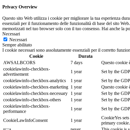
Privacy Overview
Questo sito Web utilizza i cookie per migliorare la tua esperienza dur
essenziali per il funzionamento delle funzionalità di base del sito Web
memorizzati nel tuo browser solo con il tuo consenso. Hai anche la possi
Necessari
Necessari
Sempre abilitato
I cookie necessari sono assolutamente essenziali per il corretto funzio
Cookie
Durata
AWSALBCORS
7 days
Questo cookie è
cookielawinfo-checkbox-
1 year
Set by the GDPR
advertisement
cookielawinfo-checkbox-analytics
1 year
Set by the GDPR
cookielawinfo-checkbox-marketing
1 year
Questo cookie è
cookielawinfo-checkbox-necessary
1 year
Set by the GDPR
cookielawinfo-checkbox-others
1 year
Set by the GDPR
cookielawinfo-checkbox-
1 year
Set by the GDPR
performance
CookieYes sets 
CookieLawInfoConsent
1 year
primary cookie.
rc::a
never
This cookie is s