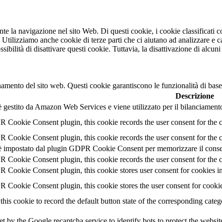
ante la navigazione nel sito Web. Di questi cookie, i cookie classifica
. Utilizziamo anche cookie di terze parti che ci aiutano ad analizzare e 
bilità di disattivare questi cookie. Tuttavia, la disattivazione di alcuni
namento del sito web. Questi cookie garantiscono le funzionalità di base
Descrizione
 gestito da Amazon Web Services e viene utilizzato per il bilanciamento
 Cookie Consent plugin, this cookie records the user consent for the 
 Cookie Consent plugin, this cookie records the user consent for the c
 impostato dal plugin GDPR Cookie Consent per memorizzare il consens
 Cookie Consent plugin, this cookie records the user consent for the c
 Cookie Consent plugin, this cookie stores user consent for cookies in
 Cookie Consent plugin, this cookie stores the user consent for cooki
this cookie to record the default button state of the corresponding cate
et by the Google recaptcha service to identify bots to protect the websi