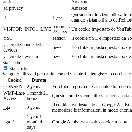
ad-id
Amazon
ad-privacy
Amazon
Questo cookie viene utilizzato pe
BT
1 year
quando visitano il sito dell'edi
5 months
VISITOR_INFO1_LIVE
Un cookie impostato da YouTube pe
27 days
YSC
session
Il cookie YSC è impostato da Yout
yt-remote-connected-
never
YouTube imposta questo cookie p
devices
yt-remote-device-id
never
YouTube imposta questo cookie p
Statistiche
Statistiche
Vengono utilizzati per capire come i visitatori interagiscono con il sit
Cookie
Durata
CONSENT
2 years
YouTube imposta questo cookie tramite i vid
WMF-Last-
1 month 21
Questo cookie viene utilizzato per calcolar
Access
hours
Il cookie _ga, installato da Google Analytics,
_ga
2 years
memorizza le informazioni in modo anonimo
1 year 1
_ga_*
month 4
Google Analytics sets this cookie to store
days