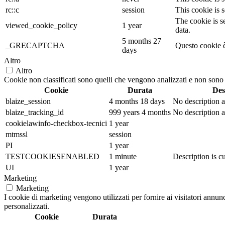
rc::c
session
This cookie is s
The cookie is s
viewed_cookie_policy
1 year
data.
5 months 27
_GRECAPTCHA
Questo cookie è
days
Altro
Altro
Cookie non classificati sono quelli che vengono analizzati e non sono an
Cookie
Durata
Des
blaize_session
4 months 18 days
No description a
blaize_tracking_id
999 years 4 months
No description a
cookielawinfo-checkbox-tecnici
1 year
mtmssl
session
PI
1 year
TESTCOOKIESENABLED
1 minute
Description is cu
UI
1 year
Marketing
Marketing
I cookie di marketing vengono utilizzati per fornire ai visitatori annu
personalizzati.
Cookie
Durata