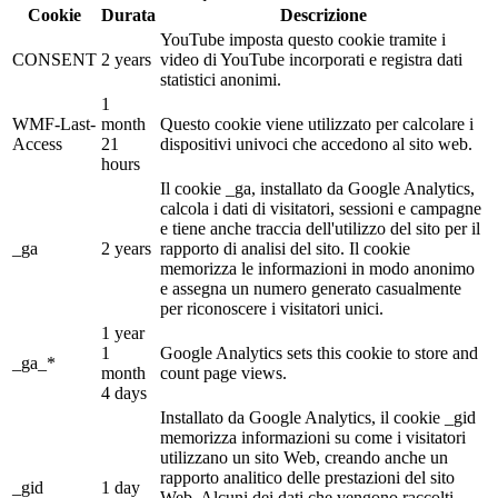
Cookie
Durata
Descrizione
YouTube imposta questo cookie tramite i
CONSENT
2 years
video di YouTube incorporati e registra dati
statistici anonimi.
1
WMF-Last-
month
Questo cookie viene utilizzato per calcolare i
Access
21
dispositivi univoci che accedono al sito web.
hours
Il cookie _ga, installato da Google Analytics,
calcola i dati di visitatori, sessioni e campagne
e tiene anche traccia dell'utilizzo del sito per il
_ga
2 years
rapporto di analisi del sito. Il cookie
memorizza le informazioni in modo anonimo
e assegna un numero generato casualmente
per riconoscere i visitatori unici.
1 year
1
Google Analytics sets this cookie to store and
_ga_*
month
count page views.
4 days
Installato da Google Analytics, il cookie _gid
memorizza informazioni su come i visitatori
utilizzano un sito Web, creando anche un
rapporto analitico delle prestazioni del sito
_gid
1 day
Web. Alcuni dei dati che vengono raccolti