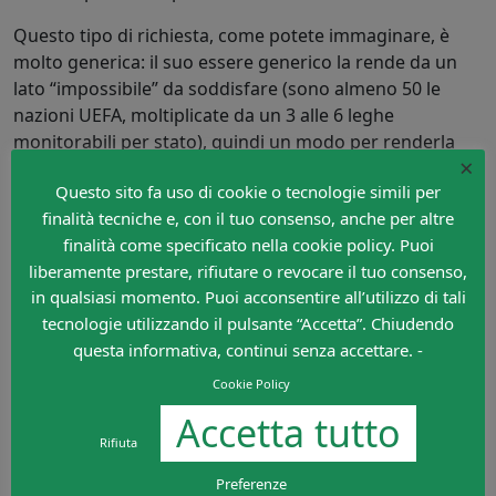
Questo tipo di richiesta, come potete immaginare, è
molto generica: il suo essere generico la rende da un
lato “impossibile” da soddisfare (sono almeno 50 le
nazioni UEFA, moltiplicate da un 3 alle 6 leghe
monitorabili per stato), quindi un modo per renderla
×
soddisfabile potrebbe essere renderla maggiormente
Questo sito fa uso di cookie o tecnologie simili per
più specifica.
finalità tecniche e, con il tuo consenso, anche per altre
Un esempio potrebbe essere: è necessario monitorare
finalità come specificato nella cookie policy. Puoi
tutti i campionati europei? Probabilmente un giocatore
liberamente prestare, rifiutare o revocare il tuo consenso,
guyanense (che parlerà probabilmente inglese od
in qualsiasi momento. Puoi acconsentire all’utilizzo di tali
olandese) giocherà in un campionato dove si parlerà
tecnologie utilizzando il pulsante “Accetta”. Chiudendo
quella lingua: escludendo la possibilità di trovare un
questa informativa, continui senza accettare. -
giocatore guyanense nelle leghe maggiori,
Cookie Policy
considerando le leghe minori probabilmente un
Accetta tutto
giocatore sarà arrivato nella città in cui gioco per altre
Rifiuta
ragioni (lavoro extra-calcistico) trovando poi nel calcio
una seconda possibilità di introito.
Preferenze