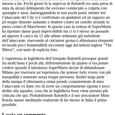
intorno a lui. Pochi giorni fa la supercar di Balotelli era stata presa di
mira da alcuni delinquenti che avevano cominciato a colpirla con
spranghe e sassi, danneggiandola in non pochi punti, mentre ieri
l’attaccante del City si è confermato un guidatore ed un ragazzo un
pò troppo distratto andando a sbattere contro un cartello stradale in
pieno centro di Manchester. In questo caso la vettura di SuperMario
ha riportato danni quasi impercettibili ma ci si è messo un passante
ad apporre il carico da 12 alle ultime settimane già turbolente
dell’attaccante, riservando al calciatore gestacci abbastanza eloquenti
ed insulti poco fraintendibili raccontati oggi dal tabloid inglese “The
Mirror”, con tanto di esplicita foto.
L’esperienza in Inghilterra dell’irrequito Balotelli prosegue quindi
fra molti bassi e pochi alti, differentemente da quanto si era potuto
credere quando il talentuoso SuperMario decise di abbandonare
Milano per riservarsi un’esperienza che potesse farlo vivere con più
tranquillità e maturare senza troppe pressioni. Inoltre larga parte
della stampa d’oltremanica ormai prende costantemente di mira
l’attaccante ex Inter, reo di avere un comportamento egoista e poco
dedito alla squadra, cosa che in Inghilterra forse viene persino più
criticata che qui. Probabilmente Balotelli e il suo procuratore Mino
Raiola stanno meditando realmente di far ritorno in Italia il prima
possibile.
Lascia un commento