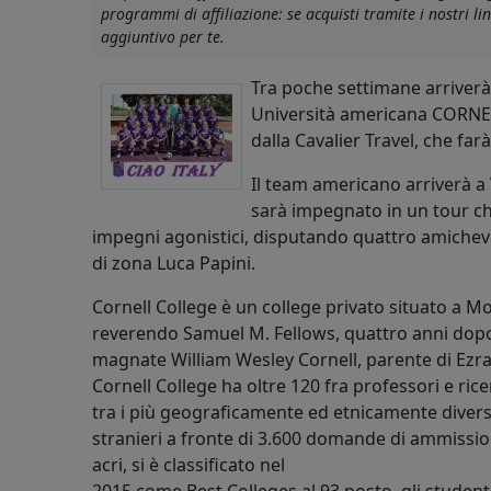
programmi di affiliazione: se acquisti tramite i nostri 
aggiuntivo per te.
Tra poche settimane arriverà 
Università americana CORNEL
dalla Cavalier Travel, che fa
Il team americano arriverà a V
sarà impegnato in un tour c
impegni agonistici, disputando quattro amichevo
di zona Luca Papini.
Cornell College è un college privato situato a M
reverendo Samuel M. Fellows, quattro anni dopo 
magnate William Wesley Cornell, parente di Ezra 
Cornell College ha oltre 120 fra professori e ri
tra i più geograficamente ed etnicamente diversi
stranieri a fronte di 3.600 domande di ammissio
acri, si è classificato nel