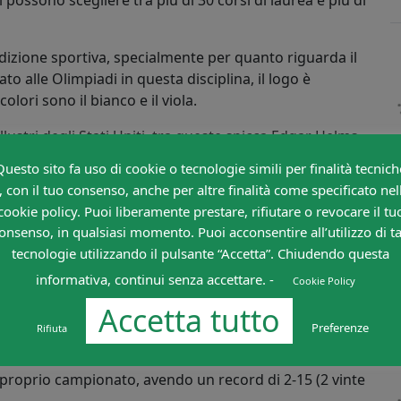
 possono scegliere tra più di 30 corsi di laurea e più di
adizione sportiva, specialmente per quanto riguarda il
to alle Olimpiadi in questa disciplina, il logo è
colori sono il bianco e il viola.
lustri degli Stati Uniti, tra queste spicca Edgar Helms,
Inc., diversi politici al fianco di Obama, astronauti e,
Questo sito fa uso di cookie o tecnologie simili per finalità tecnich
Lisa Stone, allenatrice della fortissima St Luis
, con il tuo consenso, anche per altre finalità come specificato nel
cookie policy. Puoi liberamente prestare, rifiutare o revocare il tu
onsenso, in qualsiasi momento. Puoi acconsentire all’utilizzo di ta
tecnologie utilizzando il pulsante “Accetta”. Chiudendo questa
mazione di calcio femminile, denominata “CORNELL
mericana della Midwest Conference Women’s Soccer.
informativa, continui senza accettare. -
Cookie Policy
atore professionista di altissimo livello con il
Accetta tutto
tis, il tecnico originario di Siviglia ha scelto dunque
Preferenze
Rifiuta
 per fare nuove esperienza in un ambiente diverso.
proprio campionato, avendo un record di 2-15 (2 vinte