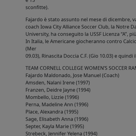
e 15
sconfitte).
Fajardo è stato assunto nel mese di dicembre, v
coach Iowa City Alliance Soccer Club, la Notre Da
University, ha conseguito la USSF Licenza “A”, più 
In Italia, le Americane giocheranno contro Calci
(Mer
09.03), Rinascita Doccia C.F. (Gio 10.03) e quindi 
TEAM CORNELL COLLEGE WOMEN’S SOCCER RA
Fajardo Maldonado, Jose Manuel (Coach)
Amsden, Nalani Irene (1997)
Franzen, Deidre Jayne (1994)
Mombello, Lizzie (1996)
Perna, Madeline Ann (1996)
Place, Alexandra (1995)
Sage, Elisabeth Anna (1996)
Septer, Kayla Marie (1995)
Strebeck, Jennifer Yelena (1994)