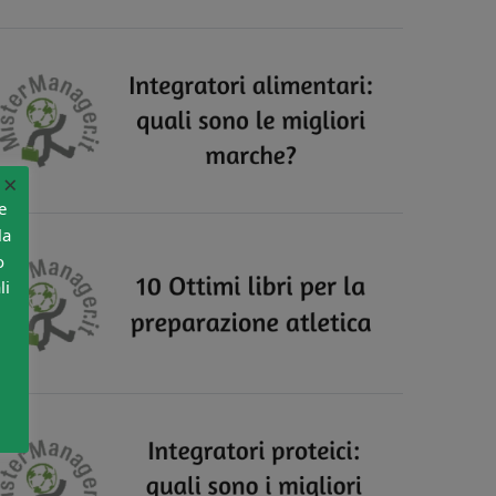
×
e
la
o
li