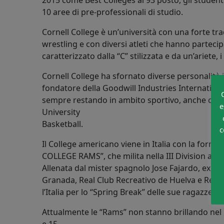
2015 come Best Colleges al 93 posto, gli studenti
10 aree di pre-professionali di studio.
Cornell College è un’università con una forte tr
wrestling e con diversi atleti che hanno partecipa
caratterizzato dalla “C” stilizzata e da un’ariete, i 
Cornell College ha sfornato diverse personalità il
fondatore della Goodwill Industries International 
sempre restando in ambito sportivo, anche coach 
e
University
Basketball.
c
Il College americano viene in Italia con la for
COLLEGE RAMS”, che milita nella III Division a
Allenata dal mister spagnolo Jose Fajardo, ex gioc
Granada, Real Club Recreativo de Huelva e Real Be
l’Italia per lo “Spring Break” delle sue ragazze,
Attualmente le “Rams” non stanno brillando nel 