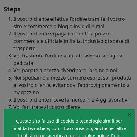
Steps
Il vostro cliente effettua l’ordine tramite il vostro
sito e-commerce o blog o invio di e-mail
Il vostro cliente vi paga i prodotti a prezzo
commerciale ufficiale in Italia, inclusivo di spese di
trasporto
Voi trasferite l’ordine a noi attraverso la pagina
dedicata
Voi pagate a prezzo rivenditore l’ordine a noi
Noi spediamo a mezzo corriere espresso i prodotti
al vostro cliente, evitandovi l’approvigionamento a
magazzino
Il vostro cliente riceve la merce in 2-4 gg lavorativi
Voi fatturate al vostro cliente
×
Noi fatturiamo a Voi indicando come indirizzo di
Questo sito fa uso di cookie o tecnologie simili per
spedizione quello del vostro cliente
finalità tecniche e, con il tuo consenso, anche per altre
Area Rivenditori in dropshipping
finalità come specificato nella cookie policy. Puoi