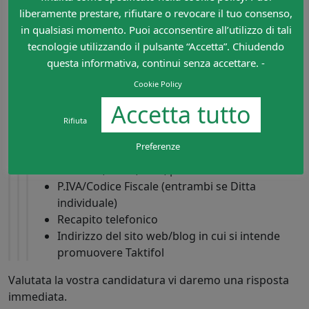
liberamente prestare, rifiutare o revocare il tuo consenso,
Non fai ancora parte del
in qualsiasi momento. Puoi acconsentire all’utilizzo di tali
programma Dropshipping di
tecnologie utilizzando il pulsante “Accetta”. Chiudendo
Taktifol Italia?
questa informativa, continui senza accettare. -
Inviaci una e-mail a
Cookie Policy
taktifol@mistermanager.it
Accetta tutto
riportante:
Rifiuta
Nome e cognome
Preferenze
Ragione sociale (se società)
Indirizzo, C.A.P., città, provincia
P.IVA/Codice Fiscale (entrambi se Ditta
individuale)
Recapito telefonico
Indirizzo del sito web/blog in cui si intende
promuovere Taktifol
Valutata la vostra candidatura vi daremo una risposta
immediata.