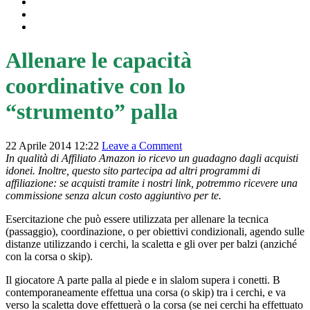
RUNNING
INTEGRAZIONE ED ALIMENTAZIONE
RISULTATI LIVE
Allenare le capacità
coordinative con lo
“strumento” palla
22 Aprile 2014 12:22
Leave a Comment
In qualità di Affiliato Amazon io ricevo un guadagno dagli acquisti
idonei. Inoltre, questo sito partecipa ad altri programmi di
affiliazione: se acquisti tramite i nostri link, potremmo ricevere una
commissione senza alcun costo aggiuntivo per te.
Esercitazione che può essere utilizzata per allenare la tecnica
(passaggio), coordinazione, o per obiettivi condizionali, agendo sulle
distanze utilizzando i cerchi, la scaletta e gli over per balzi (anziché
con la corsa o skip).
Il giocatore A parte palla al piede e in slalom supera i conetti. B
contemporaneamente effettua una corsa (o skip) tra i cerchi, e va
verso la scaletta dove effettuerà o la corsa (se nei cerchi ha effettuato