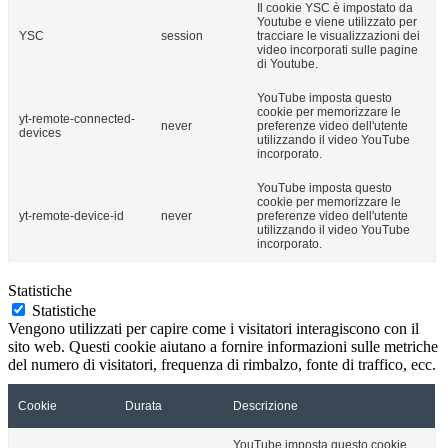
Il cookie YSC è impostato da
Youtube e viene utilizzato per
YSC
session
tracciare le visualizzazioni dei
video incorporati sulle pagine
di Youtube.
YouTube imposta questo
cookie per memorizzare le
yt-remote-connected-
never
preferenze video dell'utente
devices
utilizzando il video YouTube
incorporato.
YouTube imposta questo
cookie per memorizzare le
yt-remote-device-id
never
preferenze video dell'utente
utilizzando il video YouTube
incorporato.
Statistiche
Statistiche
Vengono utilizzati per capire come i visitatori interagiscono con il
sito web. Questi cookie aiutano a fornire informazioni sulle metriche
del numero di visitatori, frequenza di rimbalzo, fonte di traffico, ecc.
Cookie
Durata
Descrizione
YouTube imposta questo cookie