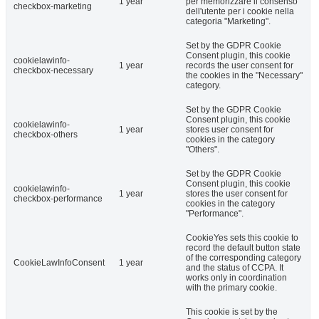
1 year
per memorizzare il consenso
checkbox-marketing
dell'utente per i cookie nella
categoria "Marketing".
Set by the GDPR Cookie
Consent plugin, this cookie
cookielawinfo-
1 year
records the user consent for
checkbox-necessary
the cookies in the "Necessary"
category.
Set by the GDPR Cookie
Consent plugin, this cookie
cookielawinfo-
1 year
stores user consent for
checkbox-others
cookies in the category
"Others".
Set by the GDPR Cookie
Consent plugin, this cookie
cookielawinfo-
1 year
stores the user consent for
checkbox-performance
cookies in the category
"Performance".
CookieYes sets this cookie to
record the default button state
of the corresponding category
CookieLawInfoConsent
1 year
and the status of CCPA. It
works only in coordination
with the primary cookie.
This cookie is set by the