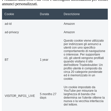
annunci personalizzati.
Cookie
Durata
Descrizione
ad-id
Amazon
ad-privacy
Amazon
Questo cookie viene utilizzato
per indirizzare gli annunci a
utenti con uno specifico
comportamento di navigazione
o interesse. Per supportare
ciò, gli utenti vengono profilati
BT
1 year
quando visitano il sito
dell'editore Tradedoubler. Un
profilo utente è composto da
circa 20 categorie ponderate
ed è memorizzato in un
cookie.
Un cookie impostato da
YouTube per misurare la
5 months 27
larghezza di banda che
VISITOR_INFO1_LIVE
days
determina se l'utente ottiene la
nuova o la vecchia interfaccia
del lettore.