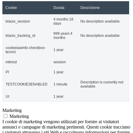
Cookie
Durata
Descrizione
4 months 18
blaize_session
No description available.
days
999 years 4
blaize_tracking_id
No description available.
months
cookielawinfo-checkbox-
1 year
tecnici
mtmssl
session
PI
1 year
Description is currently not
TESTCOOKIESENABLED
1 minute
available.
UI
1 year
Marketing
Marketing
I cookie di marketing vengono utilizzati per fornire ai visitatori
annunci e campagne di marketing pertinenti. Questi cookie tracciano
i visitatori attraverso i siti Web e raccolgono informazioni per fornire