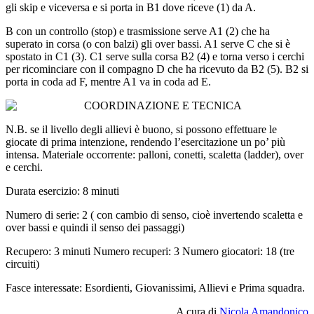
gli skip e viceversa e si porta in B1 dove riceve (1) da A.
B con un controllo (stop) e trasmissione serve A1 (2) che ha
superato in corsa (o con balzi) gli over bassi. A1 serve C che si è
spostato in C1 (3). C1 serve sulla corsa B2 (4) e torna verso i cerchi
per ricominciare con il compagno D che ha ricevuto da B2 (5). B2 si
porta in coda ad F, mentre A1 va in coda ad E.
N.B. se il livello degli allievi è buono, si possono effettuare le
giocate di prima intenzione, rendendo l’esercitazione un po’ più
intensa. Materiale occorrente: palloni, conetti, scaletta (ladder), over
e cerchi.
Durata esercizio: 8 minuti
Numero di serie: 2 ( con cambio di senso, cioè invertendo scaletta e
over bassi e quindi il senso dei passaggi)
Recupero: 3 minuti Numero recuperi: 3 Numero giocatori: 18 (tre
circuiti)
Fasce interessate: Esordienti, Giovanissimi, Allievi e Prima squadra.
A cura di
Nicola Amandonico