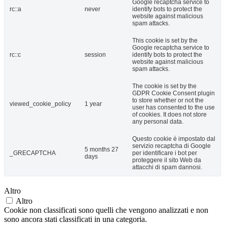
Google recaptcha service to
rc::a
never
identify bots to protect the
website against malicious
spam attacks.
This cookie is set by the
Google recaptcha service to
rc::c
session
identify bots to protect the
website against malicious
spam attacks.
The cookie is set by the
GDPR Cookie Consent plugin
to store whether or not the
viewed_cookie_policy
1 year
user has consented to the use
of cookies. It does not store
any personal data.
Questo cookie è impostato dal
servizio recaptcha di Google
5 months 27
_GRECAPTCHA
per identificare i bot per
days
proteggere il sito Web da
attacchi di spam dannosi.
Altro
Altro
Cookie non classificati sono quelli che vengono analizzati e non
sono ancora stati classificati in una categoria.