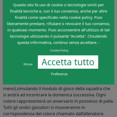
distanze diverse). I giocatori dovranno correre all’80%
Questo sito fa uso di cookie o tecnologie simili per
dell’intensità massimale in prossimità di ciascun paletto
finalità tecniche e, con il tuo consenso, anche per altre
e ad intensità media (50%), in prossimità di ogni cono
finalità come specificato nella cookie policy. Puoi
per un tempo stabilito.
liberamente prestare, rifiutare o revocare il tuo consenso,
in qualsiasi momento. Puoi acconsentire all’utilizzo di tali
Esempio per allenare la fase difensiva:
tecnologie utilizzando il pulsante “Accetta”. Chiudendo
questa informativa, continui senza accettare. -
I colori possono essere usati sotto forma di banderuole
o casacche annodate sugli stessi paletti. A livello tattico
Cookie Policy
si possono sfruttare per simulare un “undici contro 0” o
Accetta tutto
“partita ombra”.
Rifiuta
In che modo?
Preferenze
L’allenatore sistema dieci colori (ma anche
meno),simulando il modulo di gioco della squadra che
si andrà ad incontrare la domenica successiva. Ogni
colore rappresenterà un avversario in possesso di palla.
Tutti gli undici giocatori si muoveranno in
corrispondenza del colore chiamato dall’allenatore