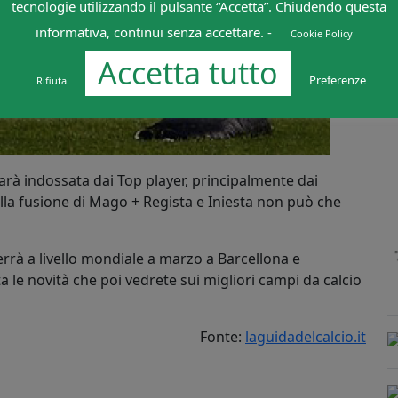
tecnologie utilizzando il pulsante “Accetta”. Chiudendo questa
informativa, continui senza accettare. -
Cookie Policy
Accetta tutto
Preferenze
Rifiuta
sarà indossata dai Top player, principalmente dai
lla fusione di Mago + Regista e Iniesta non può che
errà a livello mondiale a marzo a Barcellona e
a le novità che poi vedrete sui migliori campi da calcio
Fonte:
laguidadelcalcio.it