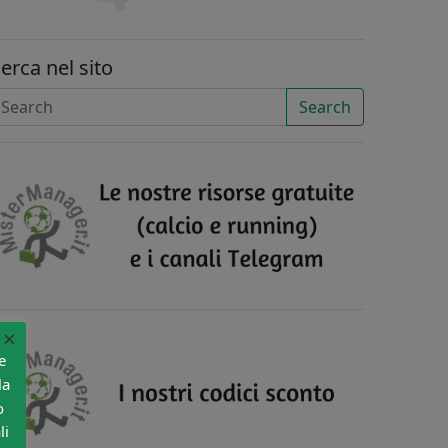
erca nel sito
Search
×
e
la
o
li