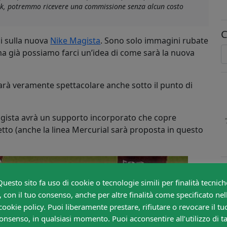
link, potremmo ricevere una commissione senza alcun costo
C
ni sulla nuova
Nike Magista
. Sono solo immagini rubate
ma già possiamo farci un’idea di come sarà la nuova
sarà veramente spettacolare anche sotto il punto di
gista avrà un supporto incorporato che copre
letto (anche la linea Mercurial sarà proposta in questo
Questo sito fa uso di cookie o tecnologie simili per finalità tecnich
, con il tuo consenso, anche per altre finalità come specificato nel
cookie policy. Puoi liberamente prestare, rifiutare o revocare il tu
onsenso, in qualsiasi momento. Puoi acconsentire all’utilizzo di ta