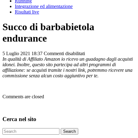
Running
Integrazione ed alimentazione
Risultati live
Succo di barbabietola
endurance
su
5 Luglio 2021 18:37
Commenti disabilitati
Succo
In qualità di Affiliato Amazon io ricevo un guadagno dagli acquisti
di
idonei. Inoltre, questo sito partecipa ad altri programmi di
barbabietola
affiliazione: se acquisti tramite i nostri link, potremmo ricevere una
endurance
commissione senza alcun costo aggiuntivo per te.
Comments are closed
Cerca nel sito
Search