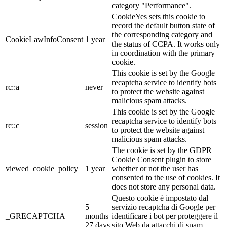
category "Performance".
CookieYes sets this cookie to
record the default button state of
the corresponding category and
CookieLawInfoConsent
1 year
the status of CCPA. It works only
in coordination with the primary
cookie.
This cookie is set by the Google
recaptcha service to identify bots
rc::a
never
to protect the website against
malicious spam attacks.
This cookie is set by the Google
recaptcha service to identify bots
rc::c
session
to protect the website against
malicious spam attacks.
The cookie is set by the GDPR
Cookie Consent plugin to store
viewed_cookie_policy
1 year
whether or not the user has
consented to the use of cookies. It
does not store any personal data.
Questo cookie è impostato dal
5
servizio recaptcha di Google per
_GRECAPTCHA
months
identificare i bot per proteggere il
27 days
sito Web da attacchi di spam