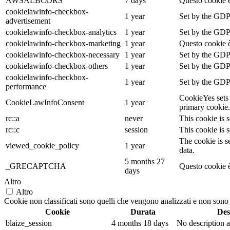
AWSALBCORS
7 days
Questo cookie è
cookielawinfo-checkbox-
1 year
Set by the GDPR
advertisement
cookielawinfo-checkbox-analytics
1 year
Set by the GDPR
cookielawinfo-checkbox-marketing
1 year
Questo cookie è
cookielawinfo-checkbox-necessary
1 year
Set by the GDPR
cookielawinfo-checkbox-others
1 year
Set by the GDPR
cookielawinfo-checkbox-
1 year
Set by the GDPR
performance
CookieYes sets 
CookieLawInfoConsent
1 year
primary cookie.
rc::a
never
This cookie is s
rc::c
session
This cookie is s
The cookie is s
viewed_cookie_policy
1 year
data.
5 months 27
_GRECAPTCHA
Questo cookie è
days
Altro
Altro
Cookie non classificati sono quelli che vengono analizzati e non sono an
Cookie
Durata
Des
blaize_session
4 months 18 days
No description a