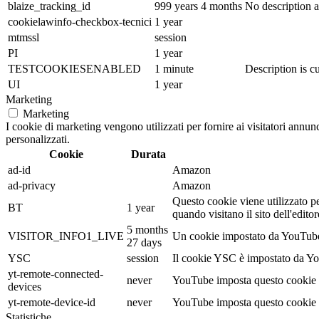
blaize_tracking_id
999 years 4 months
No description a
cookielawinfo-checkbox-tecnici
1 year
mtmssl
session
PI
1 year
TESTCOOKIESENABLED
1 minute
Description is cu
UI
1 year
Marketing
Marketing
I cookie di marketing vengono utilizzati per fornire ai visitatori annu
personalizzati.
Cookie
Durata
ad-id
Amazon
ad-privacy
Amazon
Questo cookie viene utilizzato pe
BT
1 year
quando visitano il sito dell'edi
5 months
VISITOR_INFO1_LIVE
Un cookie impostato da YouTube pe
27 days
YSC
session
Il cookie YSC è impostato da Yout
yt-remote-connected-
never
YouTube imposta questo cookie p
devices
yt-remote-device-id
never
YouTube imposta questo cookie p
Statistiche