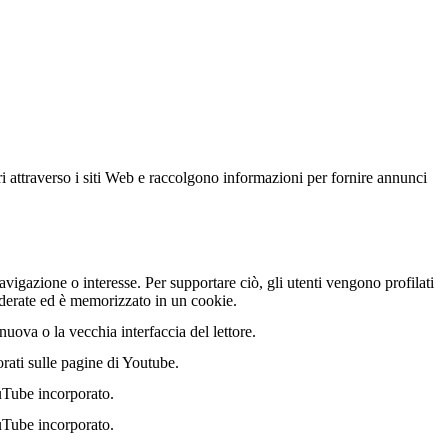
ri attraverso i siti Web e raccolgono informazioni per fornire annunci
vigazione o interesse. Per supportare ciò, gli utenti vengono profilati
nderate ed è memorizzato in un cookie.
uova o la vecchia interfaccia del lettore.
orati sulle pagine di Youtube.
uTube incorporato.
uTube incorporato.