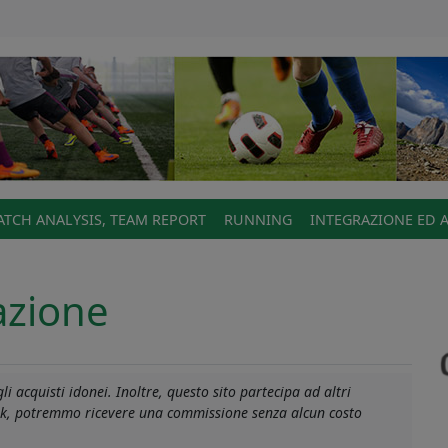
TCH ANALYSIS, TEAM REPORT
RUNNING
INTEGRAZIONE ED 
azione
i acquisti idonei. Inoltre, questo sito partecipa ad altri
link, potremmo ricevere una commissione senza alcun costo
ne