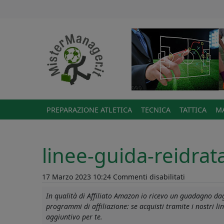
PREPARAZIONE ATLETICA
TECNICA
TATTICA
MA
linee-guida-reidrat
su
17 Marzo 2023 10:24
Commenti disabilitati
linee-
In qualità di Affiliato Amazon io ricevo un guadagno dagl
guida-
programmi di affiliazione: se acquisti tramite i nostri 
reidratazio
aggiuntivo per te.