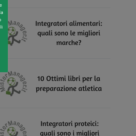
e
la
o
li