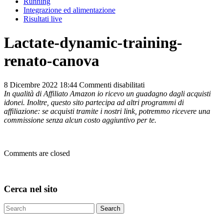
Running
Integrazione ed alimentazione
Risultati live
Lactate-dynamic-training-
renato-canova
su
8 Dicembre 2022 18:44
Commenti disabilitati
Lactate-
In qualità di Affiliato Amazon io ricevo un guadagno dagli acquisti
dynamic-
idonei. Inoltre, questo sito partecipa ad altri programmi di
training-
affiliazione: se acquisti tramite i nostri link, potremmo ricevere una
renato-
commissione senza alcun costo aggiuntivo per te.
canova
Comments are closed
Cerca nel sito
Search