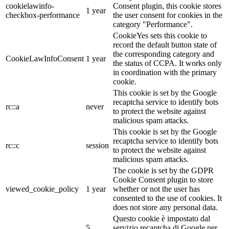
cookielawinfo-
Consent plugin, this cookie stores
1 year
checkbox-performance
the user consent for cookies in the
category "Performance".
CookieYes sets this cookie to
record the default button state of
the corresponding category and
CookieLawInfoConsent
1 year
the status of CCPA. It works only
in coordination with the primary
cookie.
This cookie is set by the Google
recaptcha service to identify bots
rc::a
never
to protect the website against
malicious spam attacks.
This cookie is set by the Google
recaptcha service to identify bots
rc::c
session
to protect the website against
malicious spam attacks.
The cookie is set by the GDPR
Cookie Consent plugin to store
viewed_cookie_policy
1 year
whether or not the user has
consented to the use of cookies. It
does not store any personal data.
Questo cookie è impostato dal
5
servizio recaptcha di Google per