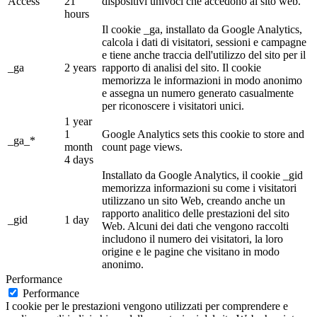
Access
21
dispositivi univoci che accedono al sito web.
hours
Il cookie _ga, installato da Google Analytics,
calcola i dati di visitatori, sessioni e campagne
e tiene anche traccia dell'utilizzo del sito per il
_ga
2 years
rapporto di analisi del sito. Il cookie
memorizza le informazioni in modo anonimo
e assegna un numero generato casualmente
per riconoscere i visitatori unici.
1 year
1
Google Analytics sets this cookie to store and
_ga_*
month
count page views.
4 days
Installato da Google Analytics, il cookie _gid
memorizza informazioni su come i visitatori
utilizzano un sito Web, creando anche un
rapporto analitico delle prestazioni del sito
_gid
1 day
Web. Alcuni dei dati che vengono raccolti
includono il numero dei visitatori, la loro
origine e le pagine che visitano in modo
anonimo.
Performance
Performance
I cookie per le prestazioni vengono utilizzati per comprendere e