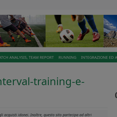
TCH ANALYSIS, TEAM REPORT
RUNNING
INTEGRAZIONE ED 
terval-training-e-
a-
i acquisti idonei. Inoltre, questo sito partecipa ad altri