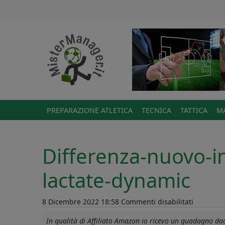
PREPARAZIONE ATLETICA
TECNICA
TATTICA
MA
Differenza-nuovo-in
lactate-dynamic
su
8 Dicembre 2022 18:58
Commenti disabilitati
Differenz
In qualità di Affiliato Amazon io ricevo un guadagno dagl
nuovo-