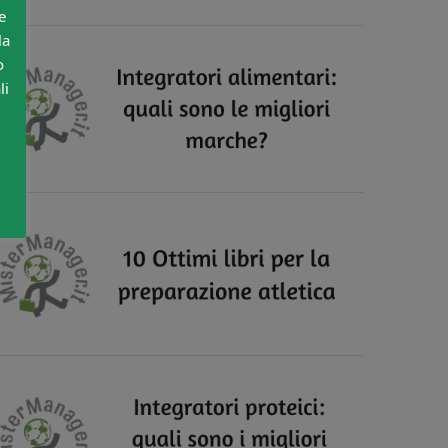
e
la
o
li