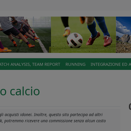
TCH ANALYSIS, TEAM REPORT
RUNNING
INTEGRAZIONE ED 
o calcio
i acquisti idonei. Inoltre, questo sito partecipa ad altri
mento
link, potremmo ricevere una commissione senza alcun costo