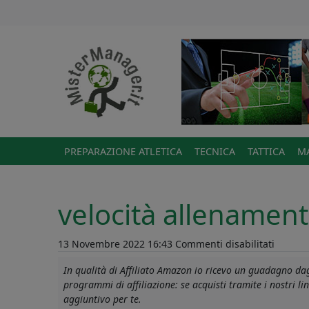
PREPARAZIONE ATLETICA
TECNICA
TATTICA
MA
velocità allenament
su
13 Novembre 2022 16:43
Commenti disabilitati
velocità
In qualità di Affiliato Amazon io ricevo un guadagno dagl
allena
programmi di affiliazione: se acquisti tramite i nostri 
calcio
aggiuntivo per te.