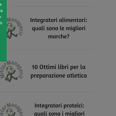
e
la
o
li