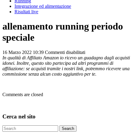
Running
Integrazione ed alimentazione
Risultati live
allenamento running periodo
speciale
su
16 Marzo 2022 10:39
Commenti disabilitati
allenamento
In qualità di Affiliato Amazon io ricevo un guadagno dagli acquisti
running
idonei. Inoltre, questo sito partecipa ad altri programmi di
periodo
affiliazione: se acquisti tramite i nostri link, potremmo ricevere una
speciale
commissione senza alcun costo aggiuntivo per te.
Comments are closed
Cerca nel sito
Search