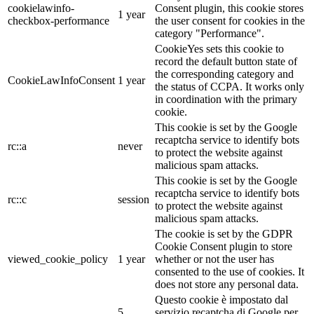
cookielawinfo-
Consent plugin, this cookie stores
1 year
checkbox-performance
the user consent for cookies in the
category "Performance".
CookieYes sets this cookie to
record the default button state of
the corresponding category and
CookieLawInfoConsent
1 year
the status of CCPA. It works only
in coordination with the primary
cookie.
This cookie is set by the Google
recaptcha service to identify bots
rc::a
never
to protect the website against
malicious spam attacks.
This cookie is set by the Google
recaptcha service to identify bots
rc::c
session
to protect the website against
malicious spam attacks.
The cookie is set by the GDPR
Cookie Consent plugin to store
viewed_cookie_policy
1 year
whether or not the user has
consented to the use of cookies. It
does not store any personal data.
Questo cookie è impostato dal
5
servizio recaptcha di Google per