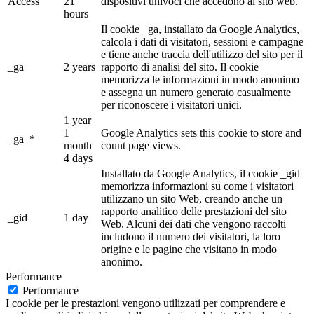
Access
21
dispositivi univoci che accedono al sito web.
hours
Il cookie _ga, installato da Google Analytics,
calcola i dati di visitatori, sessioni e campagne
e tiene anche traccia dell'utilizzo del sito per il
_ga
2 years
rapporto di analisi del sito. Il cookie
memorizza le informazioni in modo anonimo
e assegna un numero generato casualmente
per riconoscere i visitatori unici.
1 year
1
Google Analytics sets this cookie to store and
_ga_*
month
count page views.
4 days
Installato da Google Analytics, il cookie _gid
memorizza informazioni su come i visitatori
utilizzano un sito Web, creando anche un
rapporto analitico delle prestazioni del sito
_gid
1 day
Web. Alcuni dei dati che vengono raccolti
includono il numero dei visitatori, la loro
origine e le pagine che visitano in modo
anonimo.
Performance
Performance
I cookie per le prestazioni vengono utilizzati per comprendere e