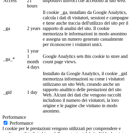
Access
21
dispositivi univoci che accedono al sito web.
hours
Il cookie _ga, installato da Google Analytics,
calcola i dati di visitatori, sessioni e campagne
e tiene anche traccia dell'utilizzo del sito per il
_ga
2 years
rapporto di analisi del sito. Il cookie
memorizza le informazioni in modo anonimo
e assegna un numero generato casualmente
per riconoscere i visitatori unici.
1 year
1
Google Analytics sets this cookie to store and
_ga_*
month
count page views.
4 days
Installato da Google Analytics, il cookie _gid
memorizza informazioni su come i visitatori
utilizzano un sito Web, creando anche un
rapporto analitico delle prestazioni del sito
_gid
1 day
Web. Alcuni dei dati che vengono raccolti
includono il numero dei visitatori, la loro
origine e le pagine che visitano in modo
anonimo.
Performance
Performance
I cookie per le prestazioni vengono utilizzati per comprendere e