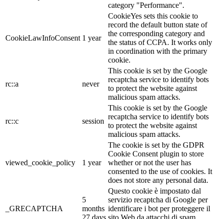
category "Performance".
CookieYes sets this cookie to
record the default button state of
the corresponding category and
CookieLawInfoConsent
1 year
the status of CCPA. It works only
in coordination with the primary
cookie.
This cookie is set by the Google
recaptcha service to identify bots
rc::a
never
to protect the website against
malicious spam attacks.
This cookie is set by the Google
recaptcha service to identify bots
rc::c
session
to protect the website against
malicious spam attacks.
The cookie is set by the GDPR
Cookie Consent plugin to store
viewed_cookie_policy
1 year
whether or not the user has
consented to the use of cookies. It
does not store any personal data.
Questo cookie è impostato dal
5
servizio recaptcha di Google per
_GRECAPTCHA
months
identificare i bot per proteggere il
27 days
sito Web da attacchi di spam