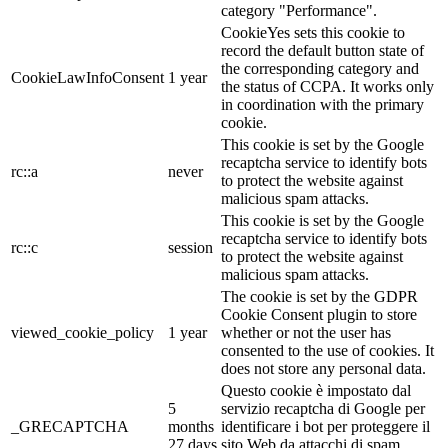
category "Performance".
CookieYes sets this cookie to
record the default button state of
the corresponding category and
CookieLawInfoConsent
1 year
the status of CCPA. It works only
in coordination with the primary
cookie.
This cookie is set by the Google
recaptcha service to identify bots
rc::a
never
to protect the website against
malicious spam attacks.
This cookie is set by the Google
recaptcha service to identify bots
rc::c
session
to protect the website against
malicious spam attacks.
The cookie is set by the GDPR
Cookie Consent plugin to store
viewed_cookie_policy
1 year
whether or not the user has
consented to the use of cookies. It
does not store any personal data.
Questo cookie è impostato dal
5
servizio recaptcha di Google per
_GRECAPTCHA
months
identificare i bot per proteggere il
27 days
sito Web da attacchi di spam