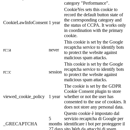
category "Performance".
CookieYes sets this cookie to
record the default button state of
the corresponding category and
CookieLawInfoConsent
1 year
the status of CCPA. It works only
in coordination with the primary
cookie.
This cookie is set by the Google
recaptcha service to identify bots
rc::a
never
to protect the website against
malicious spam attacks.
This cookie is set by the Google
recaptcha service to identify bots
rc::c
session
to protect the website against
malicious spam attacks.
The cookie is set by the GDPR
Cookie Consent plugin to store
viewed_cookie_policy
1 year
whether or not the user has
consented to the use of cookies. It
does not store any personal data.
Questo cookie è impostato dal
5
servizio recaptcha di Google per
_GRECAPTCHA
months
identificare i bot per proteggere il
27 days
sito Web da attacchi di spam