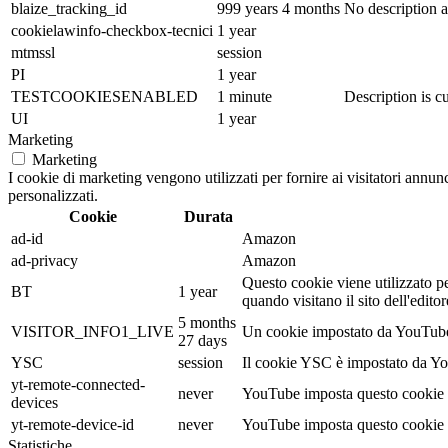
blaize_tracking_id
999 years 4 months
No description a
cookielawinfo-checkbox-tecnici
1 year
mtmssl
session
PI
1 year
TESTCOOKIESENABLED
1 minute
Description is cu
UI
1 year
Marketing
Marketing
I cookie di marketing vengono utilizzati per fornire ai visitatori annu
personalizzati.
Cookie
Durata
ad-id
Amazon
ad-privacy
Amazon
Questo cookie viene utilizzato pe
BT
1 year
quando visitano il sito dell'edi
5 months
VISITOR_INFO1_LIVE
Un cookie impostato da YouTube pe
27 days
YSC
session
Il cookie YSC è impostato da Yout
yt-remote-connected-
never
YouTube imposta questo cookie p
devices
yt-remote-device-id
never
YouTube imposta questo cookie p
Statistiche