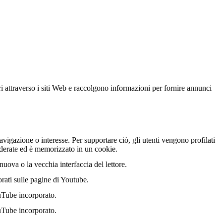
ri attraverso i siti Web e raccolgono informazioni per fornire annunci
vigazione o interesse. Per supportare ciò, gli utenti vengono profilati
nderate ed è memorizzato in un cookie.
uova o la vecchia interfaccia del lettore.
orati sulle pagine di Youtube.
uTube incorporato.
uTube incorporato.