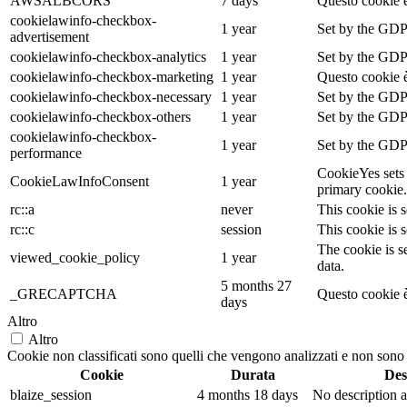
AWSALBCORS
7 days
Questo cookie è
cookielawinfo-checkbox-
1 year
Set by the GDPR
advertisement
cookielawinfo-checkbox-analytics
1 year
Set by the GDPR
cookielawinfo-checkbox-marketing
1 year
Questo cookie è
cookielawinfo-checkbox-necessary
1 year
Set by the GDPR
cookielawinfo-checkbox-others
1 year
Set by the GDPR
cookielawinfo-checkbox-
1 year
Set by the GDPR
performance
CookieYes sets 
CookieLawInfoConsent
1 year
primary cookie.
rc::a
never
This cookie is s
rc::c
session
This cookie is s
The cookie is s
viewed_cookie_policy
1 year
data.
5 months 27
_GRECAPTCHA
Questo cookie è
days
Altro
Altro
Cookie non classificati sono quelli che vengono analizzati e non sono an
Cookie
Durata
Des
blaize_session
4 months 18 days
No description a