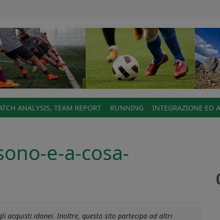
TCH ANALYSIS, TEAM REPORT
RUNNING
INTEGRAZIONE ED 
sono-e-a-cosa-
ine-
i acquisti idonei. Inoltre, questo sito partecipa ad altri