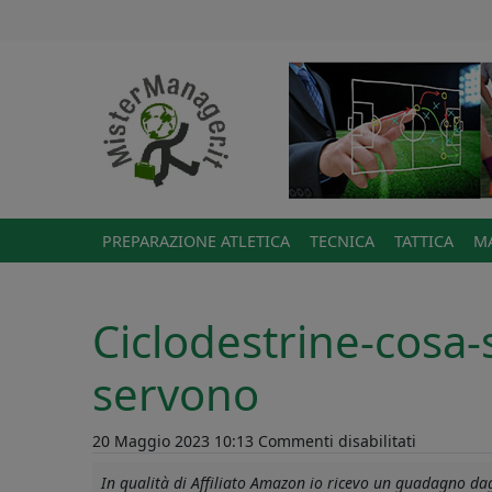
PREPARAZIONE ATLETICA
TECNICA
TATTICA
MA
Ciclodestrine-cosa-
servono
su
20 Maggio 2023 10:13
Commenti disabilitati
Ciclodestr
In qualità di Affiliato Amazon io ricevo un guadagno dagl
cosa-