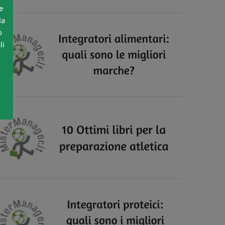
e
la
o
li