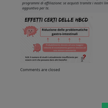
programmi di affiliazione: se acquisti tramite i nostri 
sono-
aggiuntivo per te.
e-
a-
cosa-
servono
Comments are closed