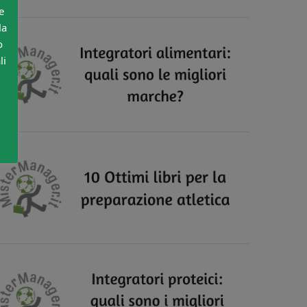
e
la
o
li