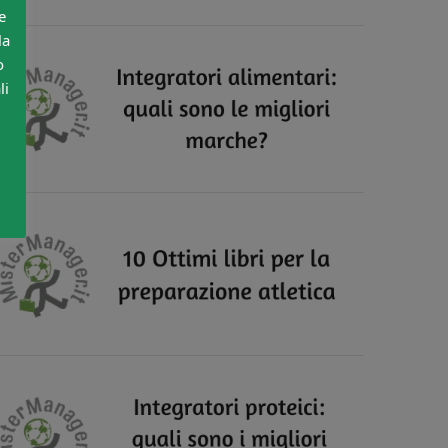
e
la
o
li