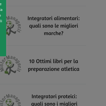
e
la
o
li