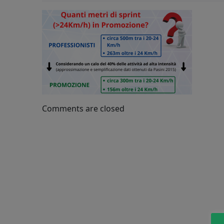
in-
promozion
1
Comments are closed