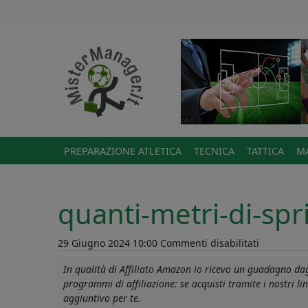
PREPARAZIONE ATLETICA
TECNICA
TATTICA
MA
quanti-metri-di-sp
su
29 Giugno 2024 10:00
Commenti disabilitati
quanti-
In qualità di Affiliato Amazon io ricevo un guadagno dagl
metri-
programmi di affiliazione: se acquisti tramite i nostri 
di-
aggiuntivo per te.
sprint-