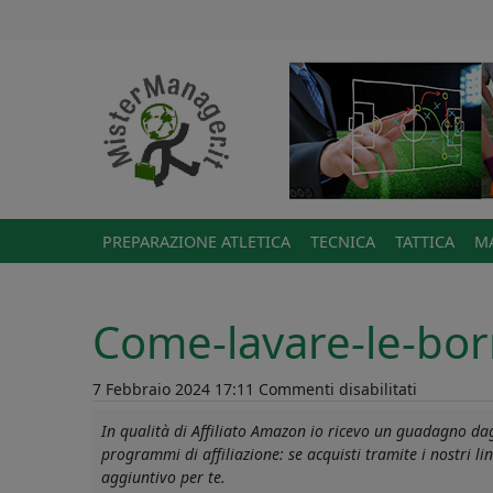
PREPARAZIONE ATLETICA
TECNICA
TATTICA
MA
Come-lavare-le-bor
su
7 Febbraio 2024 17:11
Commenti disabilitati
Come-
In qualità di Affiliato Amazon io ricevo un guadagno dagl
lavare-
programmi di affiliazione: se acquisti tramite i nostri 
le-
aggiuntivo per te.
borracce