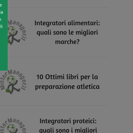
e
la
o
li