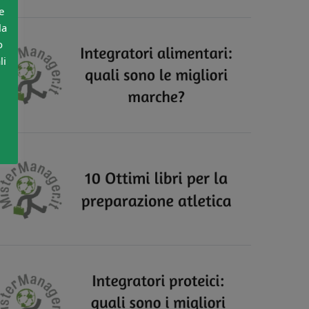
e
la
o
li