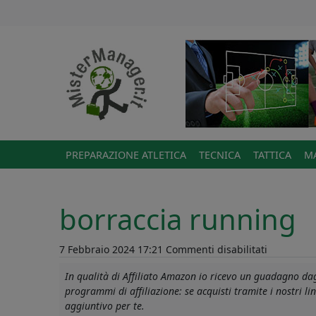
PREPARAZIONE ATLETICA
TECNICA
TATTICA
MA
borraccia running
su
7 Febbraio 2024 17:21
Commenti disabilitati
borraccia
In qualità di Affiliato Amazon io ricevo un guadagno dagl
running
programmi di affiliazione: se acquisti tramite i nostri 
aggiuntivo per te.