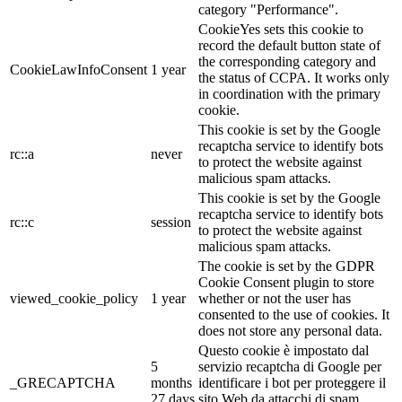
category "Performance".
CookieYes sets this cookie to
record the default button state of
the corresponding category and
CookieLawInfoConsent
1 year
the status of CCPA. It works only
in coordination with the primary
cookie.
This cookie is set by the Google
recaptcha service to identify bots
rc::a
never
to protect the website against
malicious spam attacks.
This cookie is set by the Google
recaptcha service to identify bots
rc::c
session
to protect the website against
malicious spam attacks.
The cookie is set by the GDPR
Cookie Consent plugin to store
viewed_cookie_policy
1 year
whether or not the user has
consented to the use of cookies. It
does not store any personal data.
Questo cookie è impostato dal
5
servizio recaptcha di Google per
_GRECAPTCHA
months
identificare i bot per proteggere il
27 days
sito Web da attacchi di spam