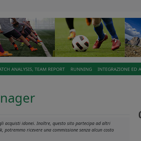
TCH ANALYSIS, TEAM REPORT
RUNNING
INTEGRAZIONE ED 
anager
i acquisti idonei. Inoltre, questo sito partecipa ad altri
ager
link, potremmo ricevere una commissione senza alcun costo