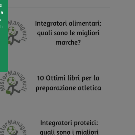
e
la
o
li