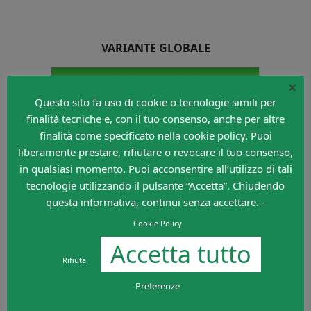
VARIANTE GLOBALE
×
Questo sito fa uso di cookie o tecnologie simili per
finalità tecniche e, con il tuo consenso, anche per altre
finalità come specificato nella cookie policy. Puoi
liberamente prestare, rifiutare o revocare il tuo consenso,
in qualsiasi momento. Puoi acconsentire all’utilizzo di tali
tecnologie utilizzando il pulsante “Accetta”. Chiudendo
questa informativa, continui senza accettare. -
Cookie Policy
Come detto altre volte,
la parte “globale” di
Accetta tutto
un’esercitazione prevede una maggiore variabilità
Rifiuta
dei gesti, allenando la capacità dei giocatori di
applicare un gesto (appreso in maniera analitica) in
Preferenze
diversi contesti
. Si mantiene la stessa struttura