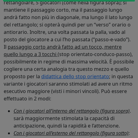
rettangolare, 5 giocatori (come nella figura sopra); si
mantiene il passaggio corto, ma il passaggio lungo
andrà fatto non più in diagonale, ma lungo il lato lungo
del rettangolo; si opterà quindi per un “verso” orario o
antiorario. Inoltre, una volta passata la palla, vado al
posto del giocatore a cui l’ho passata (“passo-e-vado”).
Il
passaggio corto andrà fatto ad un tocco, mentre
quello lungo a 3 tocchi
(stop orientato-conduco-passo),
possibilmente in regime di massima velocità. È possibile
cogliere una certa analogia tra questo mezzo e quello
proposto per la
didattica dello stop orientato
; in questa
variante i giocatori saranno stimolati ad avere un ritmo
esecutivo maggiore (visti i minori vincoli). Può essere
effettuato in 2 modi:
Con i giocatori all’interno del rettangolo (figura sopra)
.
sarà maggiormente stimolata la capacità di
anticipazione, quindi la rapidità e l’attenzione.
Con i giocatori all’esterno del rettangolo (figura sotto)
: