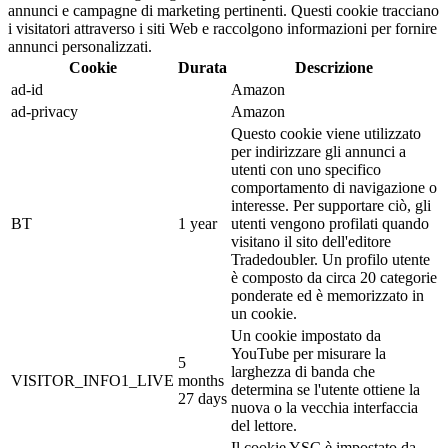
annunci e campagne di marketing pertinenti. Questi cookie tracciano
i visitatori attraverso i siti Web e raccolgono informazioni per fornire
annunci personalizzati.
Cookie
Durata
Descrizione
ad-id
Amazon
ad-privacy
Amazon
Questo cookie viene utilizzato
per indirizzare gli annunci a
utenti con uno specifico
comportamento di navigazione o
interesse. Per supportare ciò, gli
BT
1 year
utenti vengono profilati quando
visitano il sito dell'editore
Tradedoubler. Un profilo utente
è composto da circa 20 categorie
ponderate ed è memorizzato in
un cookie.
Un cookie impostato da
YouTube per misurare la
5
larghezza di banda che
VISITOR_INFO1_LIVE
months
determina se l'utente ottiene la
27 days
nuova o la vecchia interfaccia
del lettore.
Il cookie YSC è impostato da