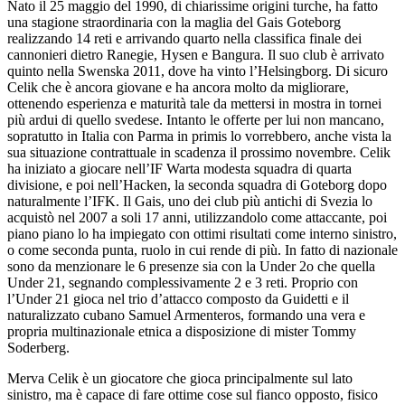
Nato il 25 maggio del 1990, di chiarissime origini turche, ha fatto
una stagione straordinaria con la maglia del Gais Goteborg
realizzando 14 reti e arrivando quarto nella classifica finale dei
cannonieri dietro Ranegie, Hysen e Bangura. Il suo club è arrivato
quinto nella Swenska 2011, dove ha vinto l’Helsingborg. Di sicuro
Celik che è ancora giovane e ha ancora molto da migliorare,
ottenendo esperienza e maturità tale da mettersi in mostra in tornei
più ardui di quello svedese. Intanto le offerte per lui non mancano,
sopratutto in Italia con Parma in primis lo vorrebbero, anche vista la
sua situazione contrattuale in scadenza il prossimo novembre. Celik
ha iniziato a giocare nell’IF Warta modesta squadra di quarta
divisione, e poi nell’Hacken, la seconda squadra di Goteborg dopo
naturalmente l’IFK. Il Gais, uno dei club più antichi di Svezia lo
acquistò nel 2007 a soli 17 anni, utilizzandolo come attaccante, poi
piano piano lo ha impiegato con ottimi risultati come interno sinistro,
o come seconda punta, ruolo in cui rende di più. In fatto di nazionale
sono da menzionare le 6 presenze sia con la Under 2o che quella
Under 21, segnando complessivamente 2 e 3 reti. Proprio con
l’Under 21 gioca nel trio d’attacco composto da Guidetti e il
naturalizzato cubano Samuel Armenteros, formando una vera e
propria multinazionale etnica a disposizione di mister Tommy
Soderberg.
Merva Celik è un giocatore che gioca principalmente sul lato
sinistro, ma è capace di fare ottime cose sul fianco opposto, fisico