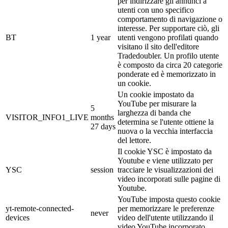
per indirizzare gli annunci a
utenti con uno specifico
comportamento di navigazione o
interesse. Per supportare ciò, gli
BT
1 year
utenti vengono profilati quando
visitano il sito dell'editore
Tradedoubler. Un profilo utente
è composto da circa 20 categorie
ponderate ed è memorizzato in
un cookie.
Un cookie impostato da
YouTube per misurare la
5
larghezza di banda che
VISITOR_INFO1_LIVE
months
determina se l'utente ottiene la
27 days
nuova o la vecchia interfaccia
del lettore.
Il cookie YSC è impostato da
Youtube e viene utilizzato per
YSC
session
tracciare le visualizzazioni dei
video incorporati sulle pagine di
Youtube.
YouTube imposta questo cookie
yt-remote-connected-
per memorizzare le preferenze
never
devices
video dell'utente utilizzando il
video YouTube incorporato.