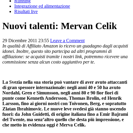
Running
Integrazione ed alimentazione
Risultati live
Nuovi talenti: Mervan Celik
29 Dicembre 2011 23:55
Leave a Comment
In qualità di Affiliato Amazon io ricevo un guadagno dagli acquisti
idonei. Inoltre, questo sito partecipa ad altri programmi di
affiliazione: se acquisti tramite i nostri link, potremmo ricevere una
commissione senza alcun costo aggiuntivo per te.
La Svezia nella sua storia può vantare di aver avuto attaccanti
di gran spessore internazionale: negli anni 40 e 50 ha avuto
Nordahl, Gren e Simunsson, negli anni 80 e 90 fior fiori di
punte come Kenneth Andersson, Thomas Brolin, ed Henrik
Larsson, fino ai giorni nostri con Toivonen, Berg, e sopratutto
Zlatan Ibrahimovic. Le nuove leve svedesi già stanno uscendo
fuori: da John Guidetti, di origine italiana fino a Emir Bajrami
del Twente, ma senz’altro quello che desta più impressione, e
che metto in evidenza oggi è Merva Celik.