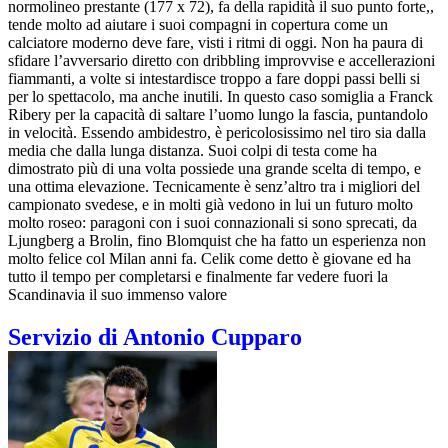
normolineo prestante (177 x 72), fa della rapidità il suo punto forte,,
tende molto ad aiutare i suoi compagni in copertura come un
calciatore moderno deve fare, visti i ritmi di oggi. Non ha paura di
sfidare l’avversario diretto con dribbling improvvise e accellerazioni
fiammanti, a volte si intestardisce troppo a fare doppi passi belli si
per lo spettacolo, ma anche inutili. In questo caso somiglia a Franck
Ribery per la capacità di saltare l’uomo lungo la fascia, puntandolo
in velocità. Essendo ambidestro, è pericolosissimo nel tiro sia dalla
media che dalla lunga distanza. Suoi colpi di testa come ha
dimostrato più di una volta possiede una grande scelta di tempo, e
una ottima elevazione. Tecnicamente è senz’altro tra i migliori del
campionato svedese, e in molti già vedono in lui un futuro molto
molto roseo: paragoni con i suoi connazionali si sono sprecati, da
Ljungberg a Brolin, fino Blomquist che ha fatto un esperienza non
molto felice col Milan anni fa. Celik come detto è giovane ed ha
tutto il tempo per completarsi e finalmente far vedere fuori la
Scandinavia il suo immenso valore
Servizio di Antonio Cupparo