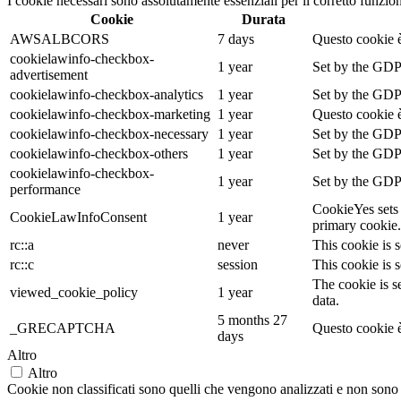
I cookie necessari sono assolutamente essenziali per il corretto funzio
Cookie
Durata
AWSALBCORS
7 days
Questo cookie è
cookielawinfo-checkbox-
1 year
Set by the GDPR
advertisement
cookielawinfo-checkbox-analytics
1 year
Set by the GDPR
cookielawinfo-checkbox-marketing
1 year
Questo cookie è
cookielawinfo-checkbox-necessary
1 year
Set by the GDPR
cookielawinfo-checkbox-others
1 year
Set by the GDPR
cookielawinfo-checkbox-
1 year
Set by the GDPR
performance
CookieYes sets 
CookieLawInfoConsent
1 year
primary cookie.
rc::a
never
This cookie is s
rc::c
session
This cookie is s
The cookie is s
viewed_cookie_policy
1 year
data.
5 months 27
_GRECAPTCHA
Questo cookie è
days
Altro
Altro
Cookie non classificati sono quelli che vengono analizzati e non sono an