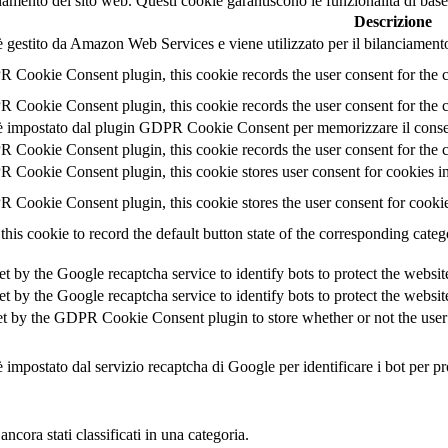
namento del sito web. Questi cookie garantiscono le funzionalità di base
Descrizione
 gestito da Amazon Web Services e viene utilizzato per il bilanciamento
 Cookie Consent plugin, this cookie records the user consent for the 
 Cookie Consent plugin, this cookie records the user consent for the c
 impostato dal plugin GDPR Cookie Consent per memorizzare il consens
 Cookie Consent plugin, this cookie records the user consent for the c
 Cookie Consent plugin, this cookie stores user consent for cookies in
 Cookie Consent plugin, this cookie stores the user consent for cooki
this cookie to record the default button state of the corresponding cate
et by the Google recaptcha service to identify bots to protect the websi
et by the Google recaptcha service to identify bots to protect the websi
et by the GDPR Cookie Consent plugin to store whether or not the user h
 impostato dal servizio recaptcha di Google per identificare i bot per pr
cora stati classificati in una categoria.