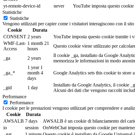
yt-remote-device-id
never
YouTube imposta questo cookie p
Statistiche
Statistiche
Vengono utilizzati per capire come i visitatori interagiscono con il sit
Cookie
Durata
CONSENT
2 years
YouTube imposta questo cookie tramite i vid
WMF-Last-
1 month 21
Questo cookie viene utilizzato per calcolar
Access
hours
Il cookie _ga, installato da Google Analytics,
_ga
2 years
memorizza le informazioni in modo anonimo
1 year 1
_ga_*
month 4
Google Analytics sets this cookie to store
days
Installato da Google Analytics, il cookie _
_gid
1 day
Alcuni dei dati che vengono raccolti includ
Performance
Performance
I cookie per le prestazioni vengono utilizzati per comprendere e analizz
Cookie
Durata
AWSALB
7 days
AWSALB è un cookie di bilanciamento del carico
io
session
OnWebChat imposta questo cookie per mantenere 
_gat
1 minute
Questo cookie è installato da Google Universal Analy