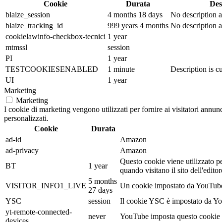
Cookie
Durata
Des
blaize_session
4 months 18 days
No description a
blaize_tracking_id
999 years 4 months
No description a
cookielawinfo-checkbox-tecnici
1 year
mtmssl
session
PI
1 year
TESTCOOKIESENABLED
1 minute
Description is cu
UI
1 year
Marketing
Marketing
I cookie di marketing vengono utilizzati per fornire ai visitatori annu
personalizzati.
Cookie
Durata
ad-id
Amazon
ad-privacy
Amazon
Questo cookie viene utilizzato pe
BT
1 year
quando visitano il sito dell'edi
5 months
VISITOR_INFO1_LIVE
Un cookie impostato da YouTube pe
27 days
YSC
session
Il cookie YSC è impostato da Yout
yt-remote-connected-
never
YouTube imposta questo cookie p
devices