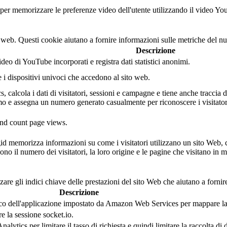
er memorizzare le preferenze video dell'utente utilizzando il video Yo
o web. Questi cookie aiutano a fornire informazioni sulle metriche del num
Descrizione
eo di YouTube incorporati e registra dati statistici anonimi.
e i dispositivi univoci che accedono al sito web.
 calcola i dati di visitatori, sessioni e campagne e tiene anche traccia dell
 e assegna un numero generato casualmente per riconoscere i visitatori
 and count page views.
gid memorizza informazioni su come i visitatori utilizzano un sito Web, 
ono il numero dei visitatori, la loro origine e le pagine che visitano i
are gli indici chiave delle prestazioni del sito Web che aiutano a fornire
Descrizione
 dell'applicazione impostato da Amazon Web Services per mappare la s
la sessione socket.io.
tics per limitare il tasso di richiesta e quindi limitare la raccolta di dat