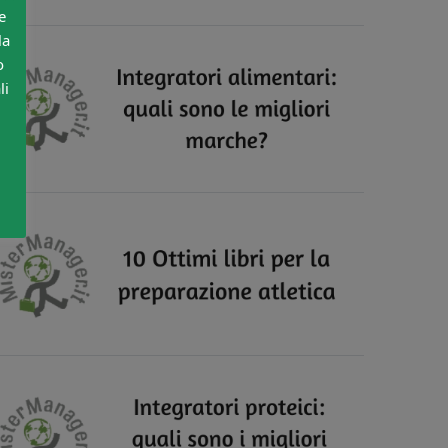
e
la
o
li