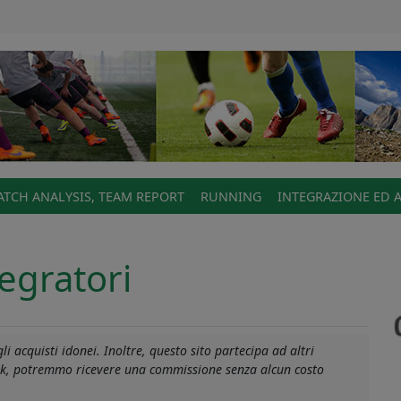
TCH ANALYSIS, TEAM REPORT
RUNNING
INTEGRAZIONE ED 
egratori
-
i acquisti idonei. Inoltre, questo sito partecipa ad altri
link, potremmo ricevere una commissione senza alcun costo
ori