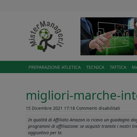
PREPARAZIONE ATLETICA
TECNICA
TATTICA
MA
migliori-marche-int
su
15 Dicembre 2021 17:18
Commenti disabilitati
migliori
In qualità di Affiliato Amazon io ricevo un guadagno dagl
marche-
programmi di affiliazione: se acquisti tramite i nostri 
integrat
aggiuntivo per te.