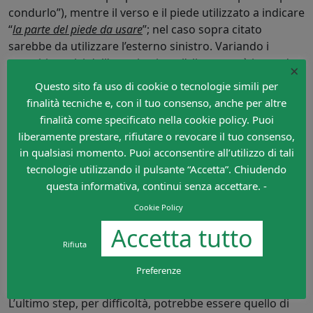
condurlo”), mentre il verso e il piede utilizzato a indicare
“
la parte del piede da usare
”; nel caso sopra citato
sarebbe da utilizzare l’esterno sinistro. Variando i
compiti tecnici dell’esercitazione l’allenatore è in grado
×
di stimolare la differenziazione di tutte le parti del
Questo sito fa uso di cookie o tecnologie simili per
piede. Un’ulteriore variante più impegnativa potrebbe
finalità tecniche e, con il tuo consenso, anche per altre
essere quella di alternare 2 tocchi con un piede e 2 con
finalità come specificato nella cookie policy. Puoi
l’altro.
liberamente prestare, rifiutare o revocare il tuo consenso,
in qualsiasi momento. Puoi acconsentire all’utilizzo di tali
tecnologie utilizzando il pulsante “Accetta”. Chiudendo
questa informativa, continui senza accettare. -
Cookie Policy
Accetta tutto
Rifiuta
Preferenze
ULTERIORI VARIANTI
L’ultimo step, per difficoltà, potrebbe essere quello di