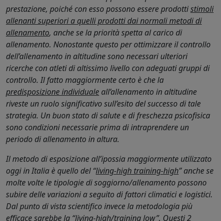
prestazione, poiché con esso possono essere prodotti
stimoli
allenanti superiori a quelli prodotti dai normali metodi di
allenamento
, anche se la priorità spetta al carico di
allenamento. Nonostante questo per ottimizzare il controllo
dell’allenamento in altitudine sono necessari ulteriori
ricerche con atleti di altissimo livello con adeguati gruppi di
controllo. Il fatto maggiormente certo è che la
predisposizione individuale
all’allenamento in altitudine
riveste un ruolo significativo sull’esito del successo di tale
strategia. Un buon stato di salute e di freschezza psicofisica
sono condizioni necessarie prima di intraprendere un
periodo di allenamento in altura.
Il metodo di esposizione all’ipossia maggiormente utilizzato
oggi in Italia è quello del “
living-high training-high
” anche se
molte volte le tipologie di soggiorno/allenamento possono
subire delle variazioni a seguito di fattori climatici e logistici.
Dal punto di vista scientifico invece la metodologia più
efficace sarebbe la “
living-high/training low
”. Questi 2