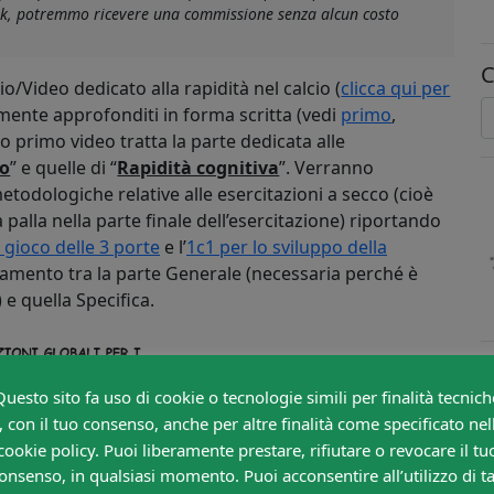
link, potremmo ricevere una commissione senza alcun costo
C
/Video dedicato alla rapidità nel calcio (
clicca qui per
mente approfonditi in forma scritta (vedi
primo
,
o primo video tratta la parte dedicata alle
co
” e quelle di “
Rapidità cognitiva
”. Verranno
etodologiche relative alle esercitazioni a secco (cioè
la palla nella parte finale dell’esercitazione) riportando
l gioco delle 3 porte
e l’
1c1 per lo sviluppo della
llegamento tra la parte Generale (necessaria perché è
) e quella Specifica.
Questo sito fa uso di cookie o tecnologie simili per finalità tecnich
, con il tuo consenso, anche per altre finalità come specificato nel
cookie policy. Puoi liberamente prestare, rifiutare o revocare il tu
onsenso, in qualsiasi momento. Puoi acconsentire all’utilizzo di ta