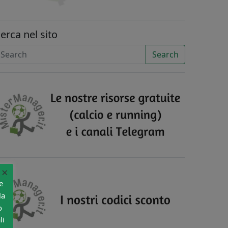
erca nel sito
Search
×
e
la
o
li