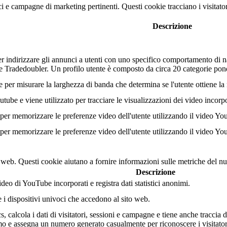
nci e campagne di marketing pertinenti. Questi cookie tracciano i visitato
Descrizione
r indirizzare gli annunci a utenti con uno specifico comportamento di na
tore Tradedoubler. Un profilo utente è composto da circa 20 categorie po
r misurare la larghezza di banda che determina se l'utente ottiene la n
ube e viene utilizzato per tracciare le visualizzazioni dei video incorp
er memorizzare le preferenze video dell'utente utilizzando il video Yo
er memorizzare le preferenze video dell'utente utilizzando il video Yo
o web. Questi cookie aiutano a fornire informazioni sulle metriche del num
Descrizione
eo di YouTube incorporati e registra dati statistici anonimi.
e i dispositivi univoci che accedono al sito web.
 calcola i dati di visitatori, sessioni e campagne e tiene anche traccia dell
 e assegna un numero generato casualmente per riconoscere i visitatori