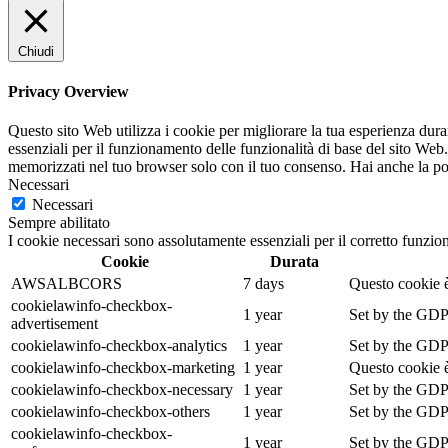
Chiudi
Privacy Overview
Questo sito Web utilizza i cookie per migliorare la tua esperienza dur
essenziali per il funzionamento delle funzionalità di base del sito Web
memorizzati nel tuo browser solo con il tuo consenso. Hai anche la possi
Necessari
Necessari
Sempre abilitato
I cookie necessari sono assolutamente essenziali per il corretto funzio
Cookie
Durata
AWSALBCORS
7 days
Questo cookie è
cookielawinfo-checkbox-
1 year
Set by the GDPR
advertisement
cookielawinfo-checkbox-analytics
1 year
Set by the GDPR
cookielawinfo-checkbox-marketing
1 year
Questo cookie è
cookielawinfo-checkbox-necessary
1 year
Set by the GDPR
cookielawinfo-checkbox-others
1 year
Set by the GDPR
cookielawinfo-checkbox-
1 year
Set by the GDPR