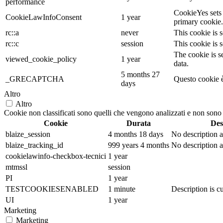
performance
CookieYes sets 
CookieLawInfoConsent
1 year
primary cookie.
rc::a
never
This cookie is s
rc::c
session
This cookie is s
The cookie is s
viewed_cookie_policy
1 year
data.
5 months 27
_GRECAPTCHA
Questo cookie è
days
Altro
Altro
Cookie non classificati sono quelli che vengono analizzati e non sono an
Cookie
Durata
Des
blaize_session
4 months 18 days
No description a
blaize_tracking_id
999 years 4 months
No description a
cookielawinfo-checkbox-tecnici
1 year
mtmssl
session
PI
1 year
TESTCOOKIESENABLED
1 minute
Description is cu
UI
1 year
Marketing
Marketing