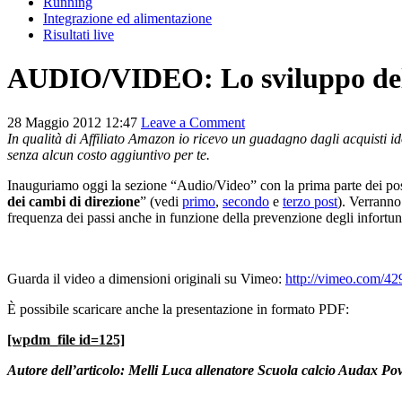
Running
Integrazione ed alimentazione
Risultati live
AUDIO/VIDEO: Lo sviluppo della
28 Maggio 2012 12:47
Leave a Comment
In qualità di Affiliato Amazon io ricevo un guadagno dagli acquisti ido
senza alcun costo aggiuntivo per te.
Inauguriamo oggi la sezione “Audio/Video” con la prima parte dei post d
dei cambi di direzione
” (vedi
primo
,
secondo
e
terzo post
). Verranno
frequenza dei passi anche in funzione della prevenzione degli infortun
Guarda il video a dimensioni originali su Vimeo:
http://vimeo.com/4
È possibile scaricare anche la presentazione in formato PDF:
[wpdm_file id=125]
Autore dell’articolo: Melli Luca allenatore Scuola calcio Audax Pov