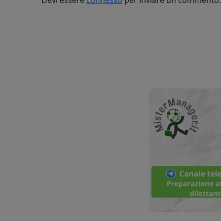
Devi essere
connesso
per inviare un commento.