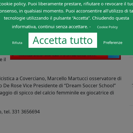
cookie policy. Puoi liberamente prestare, rifiutare o revocare il tu
onsenso, in qualsiasi momento. Puoi acconsentire all’utilizzo di ta
tecnologie utilizzando il pulsante “Accetta”. Chiudendo questa
anno
informativa, continui senza accettare. -
Cookie Policy
Accetta tutto
le
Preferenze
Rifiuta
 del
allo
 il
alcistica a Coverciano, Marcello Martucci osservatore di
dro De Rose Vice Presidente di “Dream Soccer School”
ggio di spicco del calcio femminile ex giocatrice di
, tel. 331 3656694