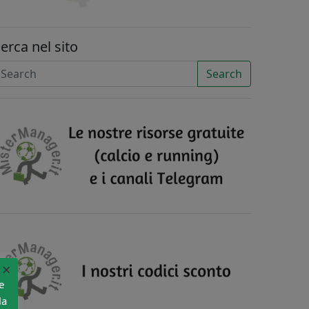
erca nel sito
Search
×
e
la