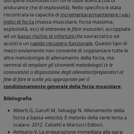
discipline individuali con forte base atletica (sia di
endurance che di esplosività). Nello specifico è stata
riscontrata la capacità di
incrementare/mantenere i vari
indici di forza
(massa muscolare, forza massima,
esplosività, ecc) di
entrambe le fibre muscolari
, accoppiate
ad un
basso rischio di infortuni
(da sovraccarico ed
acuto) e un
rapido recupero funzionale
. Questo tipo di
mezzi ovviamente non consente di soppiantare tutte le
altre metodologie di allenamento della forza, ma
semmai di
ampliare gli strumenti metodologici (e le
conoscenze) a disposizione degli allenatori/preparatori al
fine di fare le scelte più appropriate per il
condizionamento generale della forza muscolare
.
Bibliografia
Alberti G, Garufi M, Selvaggi N. Allenamento della
forza a bassa velocità; Il metodo della serie lenta a
scalare. 2012. Calzetti e Mariucci Editori.
Amisano V. La preparazione immediata alla gara;