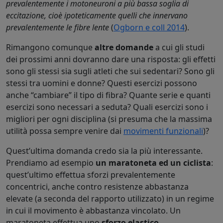
prevalentemente i motoneuroni a più bassa soglia di
eccitazione, cioè ipoteticamente quelli che innervano
prevalentemente le fibre lente
(
Ogborn e coll 2014
).
Rimangono comunque
altre domande
a cui gli studi
dei prossimi anni dovranno dare una risposta: gli effetti
sono gli stessi sia sugli atleti che sui sedentari? Sono gli
stessi tra uomini e donne? Questi esercizi possono
anche “cambiare” il tipo di fibra? Quante serie e quanti
esercizi sono necessari a seduta? Quali esercizi sono i
migliori per ogni disciplina (si presuma che la massima
utilità possa sempre venire dai
movimenti funzionali
)?
Quest’ultima domanda credo sia la più interessante.
Prendiamo ad esempio
un maratoneta ed un ciclista
:
quest’ultimo effettua sforzi prevalentemente
concentrici, anche contro resistenze abbastanza
elevate (a seconda del rapporto utilizzato) in un regime
in cui il movimento è abbastanza vincolato. Un
maratoneta effettua uno
sforzo elastico