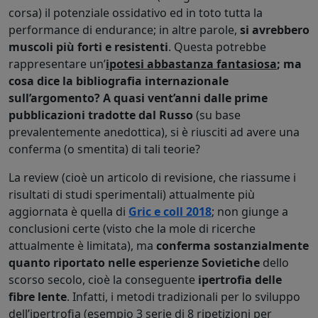
corsa) il potenziale ossidativo ed in toto tutta la
performance di endurance; in altre parole,
si avrebbero
muscoli più forti e resistenti
. Questa potrebbe
rappresentare un’
ipotesi abbastanza fantasiosa
; ma
cosa dice la bibliografia internazionale
sull’argomento? A quasi vent’anni dalle prime
pubblicazioni tradotte dal Russo
(su base
prevalentemente anedottica), si è riusciti ad avere una
conferma (o smentita) di tali teorie?
La review (cioè un articolo di revisione, che riassume i
risultati di studi sperimentali) attualmente più
aggiornata è quella di
Gric e coll 2018
; non giunge a
conclusioni certe (visto che la mole di ricerche
attualmente è limitata), ma
conferma sostanzialmente
quanto riportato nelle esperienze Sovietiche
dello
scorso secolo, cioè la conseguente
ipertrofia delle
fibre lente
. Infatti, i metodi tradizionali per lo sviluppo
dell’ipertrofia (esempio 3 serie di 8 ripetizioni per