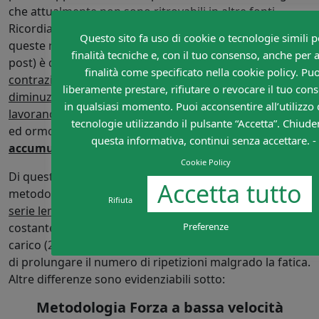
che attualmente non sono ritrovabili in altre fonti.
Ricordiamo che l’effetto biologico allenante principale di
Questo sito fa uso di cookie o tecnologie simili p
queste metodologie (approfondito nel precedente
finalità tecniche e, con il tuo consenso, anche per a
post) è quello di
allenare la forza muscolare tramite
finalità come specificato nella cookie policy. Puo
contrazioni che per intensità/durata provocano una
liberamente prestare, rifiutare o revocare il tuo con
diminuzione del flusso sanguigno nei muscoli che
in qualsiasi momento. Puoi acconsentire all’utilizzo d
lavorano
, inducendo adattamenti (reazioni periferiche
tecnologie utilizzando il pulsante “Accetta”. Chiud
ed ormonali) enfatizzati dai
metaboliti che si
questa informativa, continui senza accettare. -
accumulano
.
Cookie Policy
Di questo metodo esistono attualmente 2 varianti: il
Accetta tutto
metodo della
forza a bassa velocità
e il
metodo della
Rifiuta
serie lenta a scalare
. Il primo viene fatto a carico
costante, mentre il secondo implica l’abbassamento del
Preferenze
carico (2 volte) durante la serie (senza fermarsi) al fine
di prolungare il numero di ripetizioni malgrado la fatica.
Altre differenze sono evidenziabili sotto:
Metodologia Forza a bassa velocità