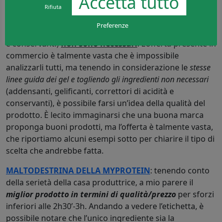
Accetta tutto
Le caratteristiche non sono ovviamente dissimili da
Rifiuta
quelle dei gel, con l’unica differenza che
alcuni
Preferenze
ingredienti
(addensanti, gelificanti, correttori di acidità
e conservanti)
non sono necessari
. L’offerta presente in
commercio è talmente vasta che è impossibile
analizzarli tutti, ma tenendo in considerazione le
stesse
linee guida dei gel e togliendo gli ingredienti non necessari
(addensanti, gelificanti, correttori di acidità e
conservanti), è possibile farsi un’idea della qualità del
prodotto. È lecito immaginarsi che una buona marca
proponga buoni prodotti, ma l’offerta è talmente vasta,
che riportiamo alcuni esempi sotto per chiarire il tipo di
scelta che andrebbe fatta.
MALTODESTRINA DELLA MYPROTEIN
: tenendo conto
della serietà della casa produttrice, a mio parere il
miglior prodotto in termini di qualità/prezzo
per sforzi
inferiori alle 2h30’-3h. Andando a vedere l’etichetta, è
possibile notare che l’unico ingrediente sia la