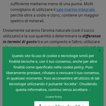
sufficiente metterne meno di una punta. Molti
consigliano di utilizzare il
sale marino integrale
,
perché oltre a sodio e cloro, contiene un maggior
spettro di minerali.
Ovviamente saranno l’aroma naturale (cioè il succo
utilizzato) e la sua quantità a determinare la
differenza
in termini di gusto
tra un composto e l’altro; utilizzare
più agrumi, permette di diversificare la quantità di Sali
×
minerali. Ricordo che il gusto è particolarmente
Questo sito fa uso di cookie o tecnologie simili per
importante, perché facilita l’assunzione del prodotto.
finalità tecniche e, con il tuo consenso, anche per altre
Ultimo elemento importante è che questo composto va
finalità come specificato nella cookie policy. Puoi
tenuto in frigo e possibilmente consumato entro 24
liberamente prestare, rifiutare o revocare il tuo consenso,
ore. Scopri inoltre come sia importante anche il
tipo di
in qualsiasi momento. Puoi acconsentire all’utilizzo di tali
borraccia utilizzata
.
tecnologie utilizzando il pulsante “Accetta”. Chiudendo
questa informativa, continui senza accettare. -
POLVERI DA METTERE NELLA
Cookie Policy
BORRACCIA