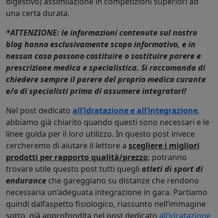
digestivo) assimilazione in competizioni superiori ad
una certa durata.
*ATTENZIONE: le informazioni contenute sul nostro
blog hanno esclusivamente scopo informativo, e in
nessun caso possono costituire o sostituire parere e
prescrizione medica e specialistica. Si raccomanda di
chiedere sempre il parere del proprio medico curante
e/o di specialisti prima di assumere integratori!
Nel post dedicato
all’idratazione e all’integrazione
,
abbiamo già chiarito quando questi sono necessari e le
linee guida per il loro utilizzo. In questo post invece
cercheremo di aiutare il lettore a
scegliere i migliori
prodotti per rapporto qualità/prezzo
; potranno
trovare utile questo post tutti quegli
atleti di sport di
endurance
che gareggiano su distanze che rendono
necessaria un’adeguata integrazione in gara. Partiamo
quindi dall’aspetto fisiologico, riassunto nell’immagine
sotto, già approfondita nel post dedicato
all’idratazione